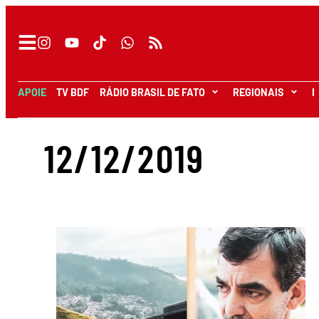
APOIE
TV BDF
RÁDIO BRASIL DE FATO
REGIONAIS
I
12/12/2019