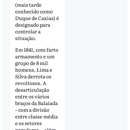
(mais tarde
conhecido como
Duque de Caxias) é
designado para
controlar a
situação.
Em 1841, com farto
armamento e um
grupo de 8 mil
homens, Lima e
Silva derrota os
revoltosos. A
desarticulação
entre os vários
braços da Balaiada
– com a divisão
entre classe média
e os setores
populares –, além