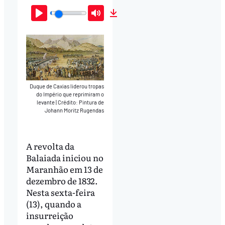
Play
Mute
Download
Duque de Caxias liderou tropas
do Império que reprimiram o
levante
|
Crédito: Pintura de
Johann Moritz Rugendas
A revolta da
Balaiada iniciou no
Maranhão em 13 de
dezembro de 1832.
Nesta sexta-feira
(13), quando a
insurreição