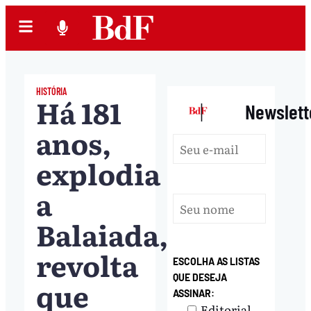
HISTÓRIA
Há 181
|
Newslett
anos,
explodia
a
Balaiada,
revolta
ESCOLHA AS LISTAS
QUE DESEJA
que
ASSINAR:
Editorial