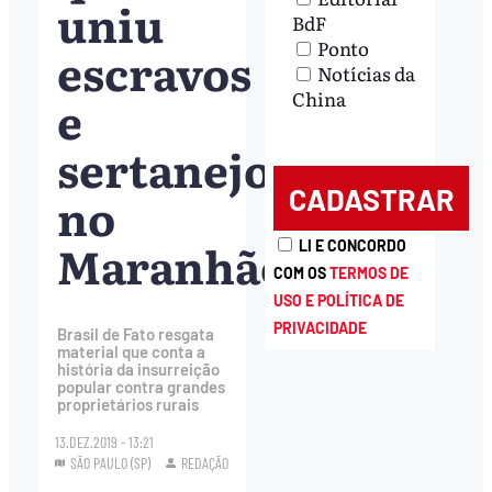
uniu
BdF
Ponto
escravos
Notícias da
China
e
sertanejos
no
Maranhão
LI E CONCORDO
COM OS
TERMOS DE
USO E POLÍTICA DE
PRIVACIDADE
Brasil de Fato resgata
material que conta a
história da insurreição
popular contra grandes
proprietários rurais
13.DEZ.2019 - 13:21
SÃO PAULO (SP)
REDAÇÃO