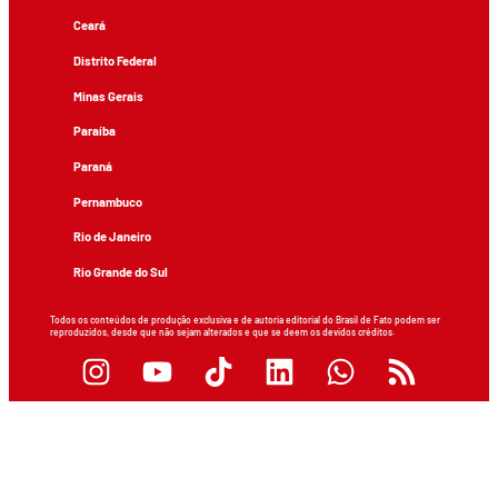
Ceará
Distrito Federal
Minas Gerais
Paraíba
Paraná
Pernambuco
Rio de Janeiro
Rio Grande do Sul
Todos os conteúdos de produção exclusiva e de autoria editorial do Brasil de Fato podem ser
reproduzidos, desde que não sejam alterados e que se deem os devidos créditos.