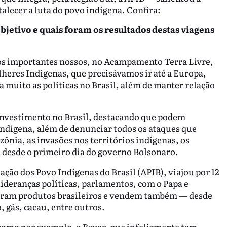
alecer a luta do povo indígena. Confira:
objetivo e quais foram os resultados destas viagens
s importantes nossos, no Acampamento Terra Livre,
lheres Indígenas, que precisávamos ir até a Europa,
a muito as políticas no Brasil, além de manter relação
 investimento no Brasil, destacando que podem
ndígena, além de denunciar todos os ataques que
nia, as invasões nos territórios indígenas, os
a desde o primeiro dia do governo Bolsonaro.
ção dos Povo Indígenas do Brasil (APIB), viajou por 12
lideranças políticas, parlamentos, com o Papa e
am produtos brasileiros e vendem também — desde
, gás, cacau, entre outros.
como por exemplo, a Bayer, que infelizmente tem