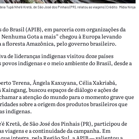
deia Tupã Nhe’é Kretã, de São José dos Pinhais (PR), relatou as viagens
|
Crédito: Mídia Ninja
 do Brasil (APIB), em parceria com organizações da
a: Nenhuma Gota a mais” chegou à Europa levando
 a floresta Amazônica, pelo governo brasileiro.
va de lideranças indígenas visitou doze países
 povos indígenas e o meio ambiente do Brasil, desde a
berto Terena, Ângela Kaxuyana, Célia Xakriabá,
Kaingang, buscou espaços de diálogo e ações de
a chamar a atenção do mundo para o momento grave que
oridades sobre a origem dos produtos brasileiros que
as indígenas.
 Kretã, de São José dos Pinhais (PR), participou de
 as viagens e a continuidade da campanha. Em
 que integra, pela Região Sul, a APIB — salientou a