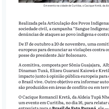
Em evento na cidade de Curitiba, o Cacique Kretã, da Al
Realizada pela Articulação dos Povos Indígenas
sociedade civil, a campanha “Sangue Indígen
denúncias de ataques ao povo indígena e contra
De 17 de outubro a 20 de novembro, uma comiti
europeus para denunciar as violações contra os
posse do presidente Jair Bolsonaro.
A comitiva, composta por Sônia Guajajara, Al
Dinaman Tuxá, Elizeu Guarani Kaiowá e Kretã 
impacto junto à opinião pública europeia par
o Brasil vive. Outro objetivo era informar aut
são produzidos em áreas de conflito ou em terr
O Cacique Romancil Kretã, da Aldeia Tupã Nhe'é
um evento em Curitiba, no dia 16, para relatar
entrevista para o
Brasil de Fato Paraná,
ele —