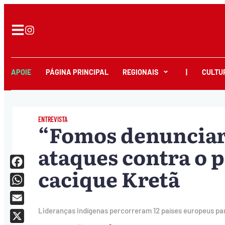
APOIE
PÁGINA PRINCIPAL
REGIONAIS
|
CULTU
ENTREVISTA
“Fomos denunciar
ataques contra o p
cacique Kretã
Facebook
WhatsApp
Email
Lideranças indígenas percorreram 12 países europeus par