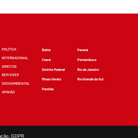
POLÍTICA
Bahia
Paraná
INTERNACIONAL
Ceará
Pernambuco
DIREITOS
Distrito Federal
Rio de Janeiro
BEM VIVER
Minas Gerais
Rio Grande do Sul
SOCIOAMBIENTAL
Paraíba
OPINIÃO
zidos, desde que não sejam alterados e que se deem os devidos créditos.
ação.
GDPR