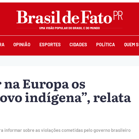
RA
OPINIÃO
ESPORTES
CIDADES
POLÍTICA
QUEM 
 na Europa os
ovo indígena”, relata
a informar sobre as violações cometidas pelo governo brasileiro