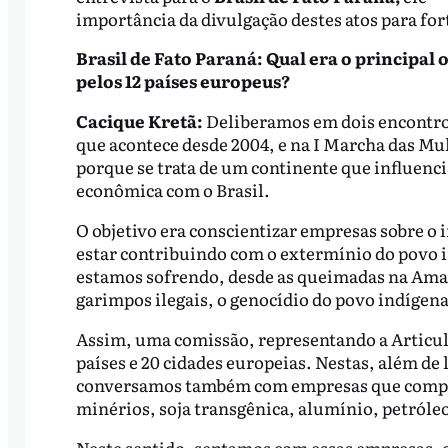
importância da divulgação destes atos para fort
Brasil de Fato Paraná: Qual era o principal 
pelos 12 países europeus?
Cacique Kretã:
Deliberamos em dois encontro
que acontece desde 2004, e na I Marcha das Mu
porque se trata de um continente que influenci
econômica com o Brasil.
O objetivo era conscientizar empresas sobre o
estar contribuindo com o extermínio do povo i
estamos sofrendo, desde as queimadas na Amazô
garimpos ilegais, o genocídio do povo indígen
Assim, uma comissão, representando a Articula
países e 20 cidades europeias. Nestas, além de 
conversamos também com empresas que compr
minérios, soja transgênica, alumínio, petróleo
Neste sentido, sentamos com essas empresas, 