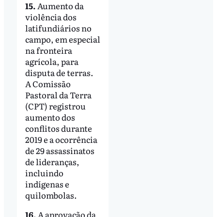
15.
Aumento da
violência dos
latifundiários no
campo, em especial
na fronteira
agrícola, para
disputa de terras.
A Comissão
Pastoral da Terra
(CPT) registrou
aumento dos
conflitos durante
2019 e a ocorrência
de 29 assassinatos
de lideranças,
incluindo
indígenas e
quilombolas.
16.
A aprovação da