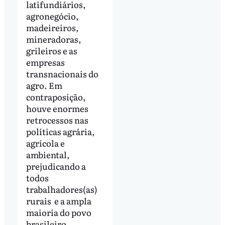
latifundiários,
agronegócio,
madeireiros,
mineradoras,
grileiros e as
empresas
transnacionais do
agro. Em
contraposição,
houve enormes
retrocessos nas
políticas agrária,
agrícola e
ambiental,
prejudicando a
todos
trabalhadores(as)
rurais e a ampla
maioria do povo
brasileiro.