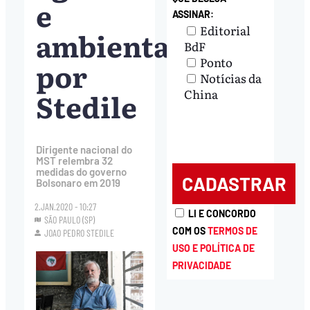
e
ASSINAR:
Editorial
ambiental,
BdF
Ponto
por
Notícias da
Stedile
China
Dirigente nacional do
MST relembra 32
medidas do governo
Bolsonaro em 2019
2.JAN.2020 - 10:27
LI E CONCORDO
SÃO PAULO (SP)
COM OS
TERMOS DE
JOAO PEDRO STEDILE
USO E POLÍTICA DE
PRIVACIDADE