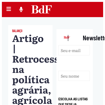
BALANÇO
Artigo
|
Newslett
|
Retrocessos
na
política
agrária,
agrícola
ESCOLHA AS LISTAS
QUE DESEJA