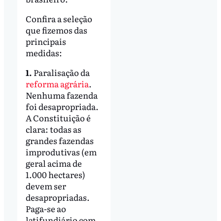
Confira a seleção
que fizemos das
principais
medidas:
1.
Paralisação da
reforma agrária
.
Nenhuma fazenda
foi desapropriada.
A Constituição é
clara: todas as
grandes fazendas
improdutivas (em
geral acima de
1.000 hectares)
devem ser
desapropriadas.
Paga-se ao
latifundiário com