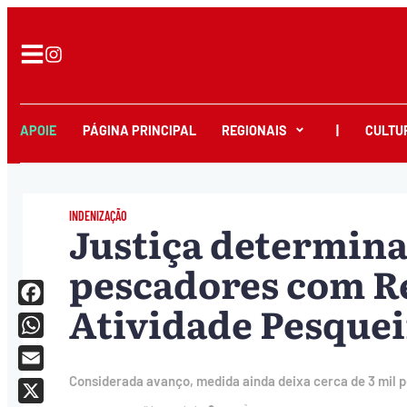
APOIE
PÁGINA PRINCIPAL
REGIONAIS
|
CULTU
INDENIZAÇÃO
Justiça determin
pescadores com Re
Atividade Pesquei
Facebook
WhatsApp
Email
Considerada avanço, medida ainda deixa cerca de 3 mil p