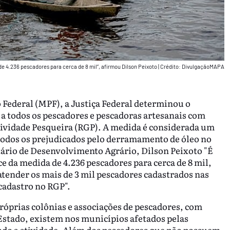
e 4.236 pescadores para cerca de 8 mil”, afirmou Dilson Peixoto
|
Crédito: DivulgaçãoMAPA
Federal (MPF), a Justiça Federal determinou o
a todos os pescadores e pescadoras artesanais com
Atividade Pesqueira (RGP). A medida é considerada um
odos os prejudicados pelo derramamento de óleo no
tário de Desenvolvimento Agrário, Dilson Peixoto "É
e da medida de 4.236 pescadores para cerca de 8 mil,
tender os mais de 3 mil pescadores cadastrados nas
cadastro no RGP".
óprias colônias e associações de pescadores, com
Estado, existem nos municípios afetados pelas
ndo a atividade. Além dos pescadores que não possuem