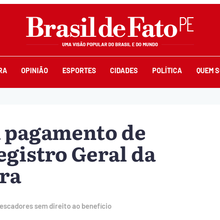
RA
OPINIÃO
ESPORTES
CIDADES
POLÍTICA
QUEM 
a pagamento de
gistro Geral da
ra
escadores sem direito ao benefício