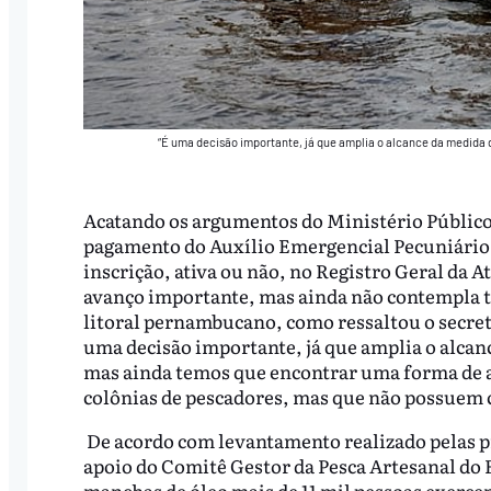
“É uma decisão importante, já que amplia o alcance da medida d
Acatando os argumentos do Ministério Público 
pagamento do Auxílio Emergencial Pecuniário 
inscrição, ativa ou não, no Registro Geral da 
avanço importante, mas ainda não contempla t
litoral pernambucano, como ressaltou o secre
uma decisão importante, já que amplia o alcanc
mas ainda temos que encontrar uma forma de a
colônias de pescadores, mas que não possuem 
De acordo com levantamento realizado pelas pr
apoio do Comitê Gestor da Pesca Artesanal do 
manchas de óleo mais de 11 mil pessoas exerce