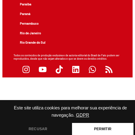
Paraíba
Paraná
Pernambuco
Rio de Janeiro
Rio Grande do Sul
Todos os conteúdos de produção exclusiva e de autoria editorial do Brasil de Fato podem ser
reproduzidos, desde que não sejam alterados e que se deem os devidos créditos.
Este site utiliza cookies para melhorar sua experiência de
navegação.
GDPR
RECUSAR
PERMITIR