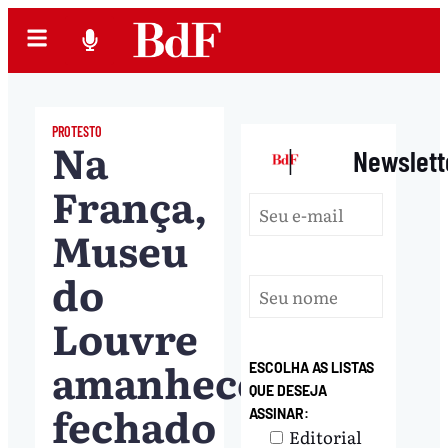
PROTESTO
Na
|
Newslett
França,
Museu
do
Louvre
amanhece
ESCOLHA AS LISTAS
QUE DESEJA
fechado
ASSINAR:
Editorial