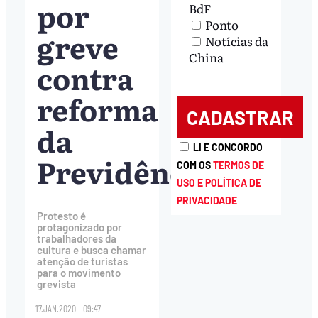
por
BdF
Ponto
greve
Notícias da
China
contra
reforma
da
LI E CONCORDO
Previdência
COM OS
TERMOS DE
USO E POLÍTICA DE
PRIVACIDADE
Protesto é
protagonizado por
trabalhadores da
cultura e busca chamar
atenção de turistas
para o movimento
grevista
17.JAN.2020 - 09:47