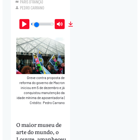
PARIS (FRANÇA)
PEDRO CARRANO
Play
Mute
Download
Greve contra proposta de
reforma do governo de Macron
iniciou em 5 de dezembro e já
conquistou manutenção da
idade mínima de aposentadoria
|
Crédito: Pedro Carrano
O maior museu de
arte do mundo, o
Louvre, amanheceu