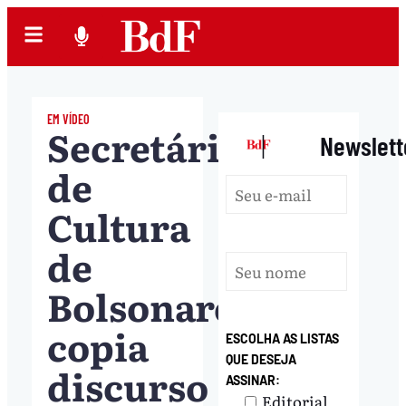
EM VÍDEO
Secretário
|
Newslett
de
Cultura
de
Bolsonaro
copia
ESCOLHA AS LISTAS
QUE DESEJA
discurso
ASSINAR:
Editorial