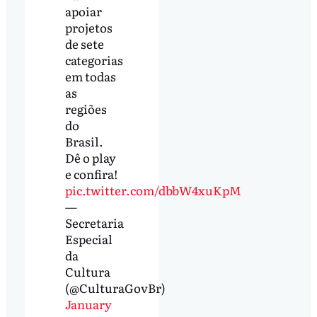
apoiar
projetos
de sete
categorias
em todas
as
regiões
do
Brasil.
Dê o play
e confira!
pic.twitter.com/dbbW4xuKpM
—
Secretaria
Especial
da
Cultura
(@CulturaGovBr)
January