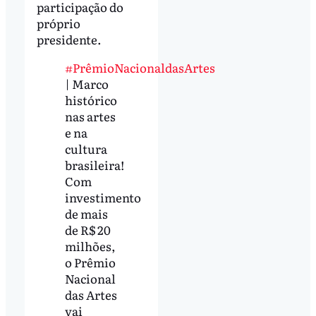
participação do
próprio
presidente.
#PrêmioNacionaldasArtes
| Marco
histórico
nas artes
e na
cultura
brasileira!
Com
investimento
de mais
de R$ 20
milhões,
o Prêmio
Nacional
das Artes
vai