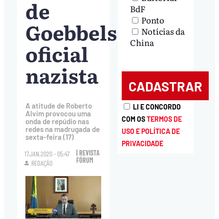
de
BdF
Ponto
Goebbels,
Notícias da
China
oficial
nazista
A atitude de Roberto
LI E CONCORDO
Alvim provocou uma
COM OS
TERMOS DE
onda de repúdio nas
redes na madrugada de
USO E POLÍTICA DE
sexta-feira (17)
PRIVACIDADE
| REVISTA
17.JAN.2020 - 05:47
FÓRUM
REDAÇÃO