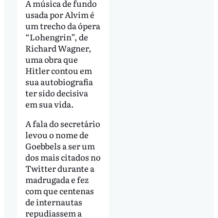
A música de fundo
usada por Alvim é
um trecho da ópera
“Lohengrin”, de
Richard Wagner,
uma obra que
Hitler contou em
sua autobiografia
ter sido decisiva
em sua vida.
A fala do secretário
levou o nome de
Goebbels a ser um
dos mais citados no
Twitter durante a
madrugada e fez
com que centenas
de internautas
repudiassem a