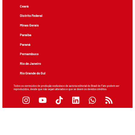
Ceará
Distrito Federal
Minas Gerais
Paraíba
Paraná
Pernambuco
Rio de Janeiro
Rio Grande do Sul
Todos os conteúdos de produção exclusiva e de autoria editorial do Brasil de Fato podem ser
reproduzidos, desde que não sejam alterados e que se deem os devidos créditos.