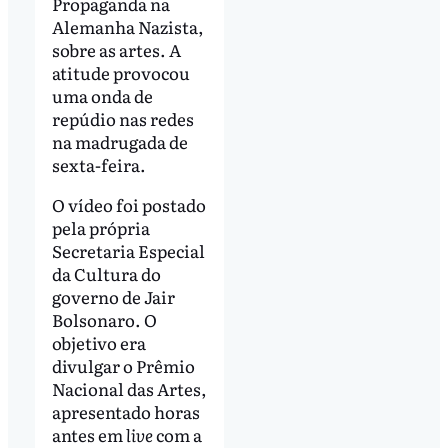
Propaganda na
Alemanha Nazista,
sobre as artes. A
atitude provocou
uma onda de
repúdio nas redes
na madrugada de
sexta-feira.
O vídeo foi postado
pela própria
Secretaria Especial
da Cultura do
governo de Jair
Bolsonaro. O
objetivo era
divulgar o Prêmio
Nacional das Artes,
apresentado horas
antes em
live
com a