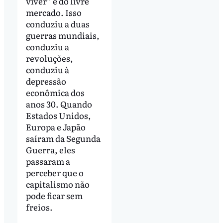
viver” e do livre
mercado. Isso
conduziu a duas
guerras mundiais,
conduziu a
revoluções,
conduziu à
depressão
econômica dos
anos 30. Quando
Estados Unidos,
Europa e Japão
saíram da Segunda
Guerra, eles
passaram a
perceber que o
capitalismo não
pode ficar sem
freios.