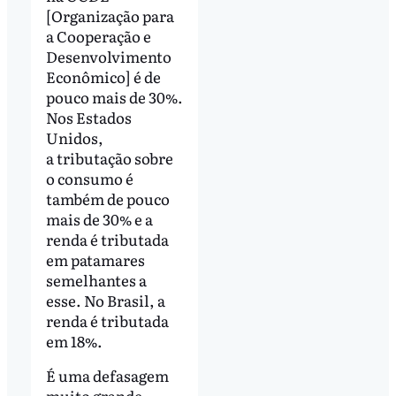
[Organização para
a Cooperação e
Desenvolvimento
Econômico] é de
pouco mais de 30%.
Nos Estados
Unidos,
a tributação sobre
o consumo é
também de pouco
mais de 30% e a
renda é tributada
em patamares
semelhantes a
esse. No Brasil, a
renda é tributada
em 18%.
É uma defasagem
muito grande.