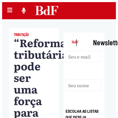
TRIBUTAÇÃO
“Reforma
|
Newslett
tributária
pode
ser
uma
força
para
ESCOLHA AS LISTAS
QUE DESEJA