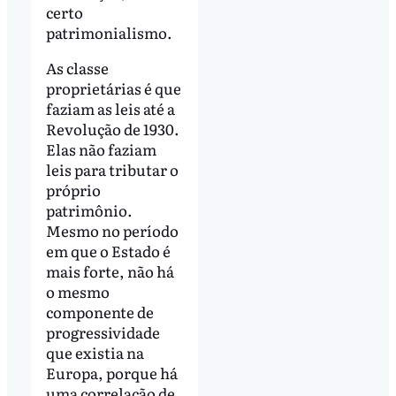
certo
patrimonialismo.
As classe
proprietárias é que
faziam as leis até a
Revolução de 1930.
Elas não faziam
leis para tributar o
próprio
patrimônio.
Mesmo no período
em que o Estado é
mais forte, não há
o mesmo
componente de
progressividade
que existia na
Europa, porque há
uma correlação de