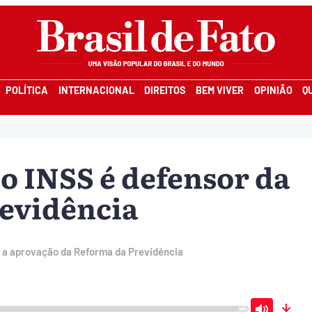
POLÍTICA
INTERNACIONAL
DIREITOS
BEM VIVER
OPINIÃO
Q
o INSS é defensor da
revidência
e a aprovação da Reforma da Previdência