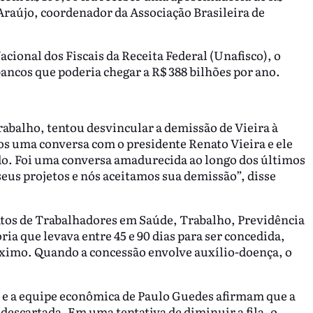
raújo, coordenador da Associação Brasileira de
ional dos Fiscais da Receita Federal (Unafisco), o
bancos que poderia chegar a R$ 388 bilhões por ano.
abalho, tentou desvincular a demissão de Vieira à
os uma conversa com o presidente Renato Vieira e ele
ido. Foi uma conversa amadurecida ao longo dos últimos
 seus projetos e nós aceitamos sua demissão”, disse
atos de Trabalhadores em Saúde, Trabalho, Previdência
ia que levava entre 45 e 90 dias para ser concedida,
áximo. Quando a concessão envolve auxílio-doença, o
o e a equipe econômica de Paulo Guedes afirmam que a
 descartada. Em uma tentativa de diminuir a fila, o