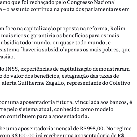
mesmo que foi rechaçado pelo Congresso Nacional
a – o assunto continua na pauta dos parlamentares em
m foco na capitalização proposta na reforma, Rolim
mais ricos e garantiria os benefícios para os mais
e subsidia todo mundo, ou quase todo mundo, e
istema ´haveria subsídio' apenas os mais pobres, que
casião.
do INSS, experiências de capitalização demonstraram
do valor dos benefícios, estagnação das taxas de
 alerta Guilherme Zagallo, representante do Coletivo
.
 por uma aposentadoria futura, vinculada aos bancos, é
orre pelo sistema atual, conhecido como modelo
ém contribuem para a aposentadoria.
ebe uma aposentadoria mensal de R$ 998,00. No regime
 com R$ 100,00 irá receber uma aposentadoria de R$