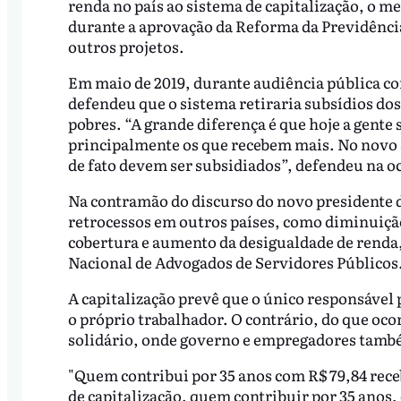
renda no país ao sistema de capitalização, o 
durante a aprovação da Reforma da Previdênci
outros projetos.
Em maio de 2019, durante audiência pública co
defendeu que o sistema retiraria subsídios dos 
pobres. “A grande diferença é que hoje a gent
principalmente os que recebem mais. No novo s
de fato devem ser subsidiados”, defendeu na o
Na contramão do discurso do novo presidente 
retrocessos em outros países, como diminuição 
cobertura e aumento da desigualdade de renda,
Nacional de Advogados de Servidores Públicos
A capitalização prevê que o único responsável
o próprio trabalhador. O contrário, do que oc
solidário, onde governo e empregadores tamb
"Quem contribui por 35 anos com R$ 79,84 rec
de capitalização, quem contribuir por 35 anos,