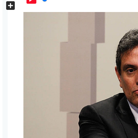
X
Play
Share