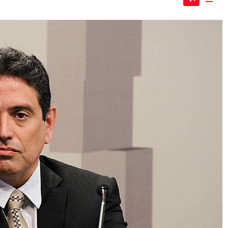
Mute
Dow