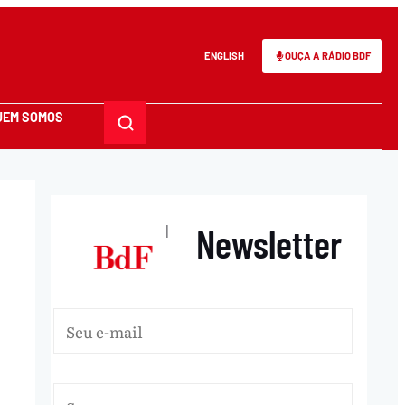
ENGLISH
OUÇA A RÁDIO BDF
UEM SOMOS
Newsletter
|