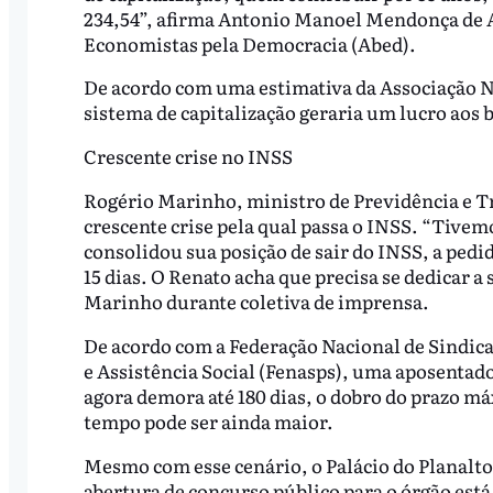
234,54”, afirma Antonio Manoel Mendonça de A
Economistas pela Democracia (Abed).
De acordo com uma estimativa da Associação Nac
sistema de capitalização geraria um lucro aos 
Crescente crise no INSS
Rogério Marinho, ministro de Previdência e Tr
crescente crise pela qual passa o INSS. “Tivem
consolidou sua posição de sair do INSS, a ped
15 dias. O Renato acha que precisa se dedicar a
Marinho durante coletiva de imprensa.
De acordo com a Federação Nacional de Sindic
e Assistência Social (Fenasps), uma aposentador
agora demora até 180 dias, o dobro do prazo m
tempo pode ser ainda maior.
Mesmo com esse cenário, o Palácio do Planalt
abertura de concurso público para o órgão está