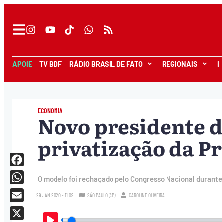
APOIE
TV BDF
RÁDIO BRASIL DE FATO
REGIONAIS
I
ECONOMIA
Novo presidente d
privatização da P
Facebook
O modelo foi rechaçado pelo Congresso Nacional durant
WhatsApp
29.JAN.2020 - 11:09
SÃO PAULO (SP)
CAROLINE OLIVEIRA
Email