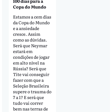
100 dias para a
Copa do Mundo
Estamos a cem dias
da Copa do Mundo
e a ansiedade
cresce. Assim
como as dúvidas.
Será que Neymar
estará em
condições de jogar
em alto nível na
Rússia? Será que
Tite vai conseguir
fazer com que a
Seleção Brasileira
supere o trauma do
7 a 1? E será que
tudo vai correr
bem nas terras de