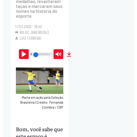
medalhas, levantaram
taças e marcaram seus
nomes na história do
esporte
1.FEV.2020 - 18:42
RIO DE JANEIRO (RJ)
LUIZ FERREIRA
Play
Mute
Download
Marta em ação pela Seleção
Brasileira
|
Crédito: Fernanda
Coimbra / CBF
Bom, você sabe que
este espaço é