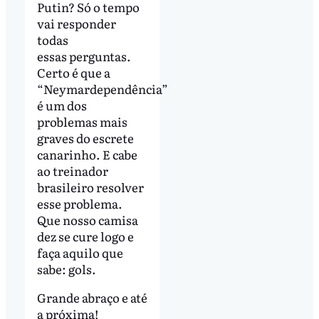
Putin? Só o tempo
vai responder
todas
essas perguntas.
Certo é que a
“Neymardependência”
é um dos
problemas mais
graves do escrete
canarinho. E cabe
ao treinador
brasileiro resolver
esse problema.
Que nosso camisa
dez se cure logo e
faça aquilo que
sabe: gols.
Grande abraço e até
a próxima!