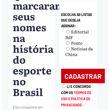
marcaram
seus
ESCOLHA AS LISTAS
QUE DESEJA
nomes
ASSINAR:
Editorial
na
BdF
Ponto
história
Notícias da
China
do
esporte
no
Brasil
LI E CONCORDO
COM OS
TERMOS DE
USO E POLÍTICA DE
PRIVACIDADE
Elas conquistaram