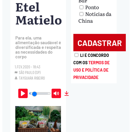
BdF
Etel
Ponto
Notícias da
Matielo
China
Para ela, uma
alimentação saudável é
diversificada e respeita
as necessidades do
LI E CONCORDO
corpo
COM OS
TERMOS DE
1.FEV.2020 - 18:43
USO E POLÍTICA DE
SÃO PAULO (SP)
PRIVACIDADE
TAYGUARA RIBEIRO
Play
Mute
Download