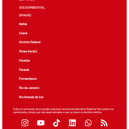
SOCIOAMBIENTAL
OPINIÃO
Bahia
Ceará
Distrito Federal
Minas Gerais
Paraíba
Paraná
Pernambuco
Rio de Janeiro
Rio Grande do Sul
Todos os conteúdos de produção exclusiva e de autoria editorial do Brasil de Fato podem ser
reproduzidos, desde que não sejam alterados e que se deem os devidos créditos.