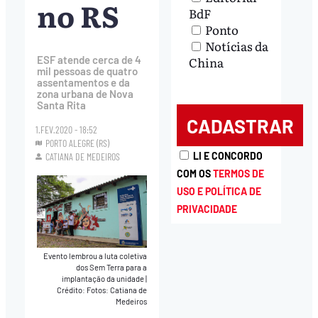
no RS
BdF
Ponto
Notícias da
China
ESF atende cerca de 4
mil pessoas de quatro
assentamentos e da
zona urbana de Nova
Santa Rita
1.FEV.2020 - 18:52
PORTO ALEGRE (RS)
LI E CONCORDO
CATIANA DE MEDEIROS
COM OS
TERMOS DE
USO E POLÍTICA DE
PRIVACIDADE
Evento lembrou a luta coletiva
dos Sem Terra para a
implantação da unidade
|
Crédito: Fotos: Catiana de
Medeiros