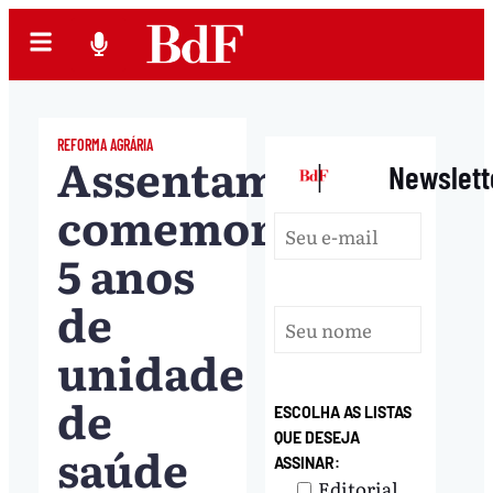
REFORMA AGRÁRIA
Assentamento
|
Newslett
comemora
5 anos
de
unidade
de
ESCOLHA AS LISTAS
QUE DESEJA
saúde
ASSINAR:
Editorial