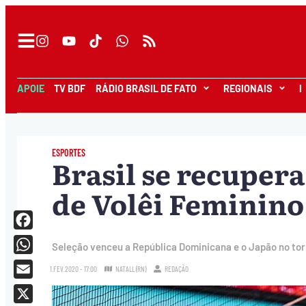
APOIE
TV BDF
RÁDIO BRASIL DE FATO
REGIONAIS
I
ESPORTES
Brasil se recuper
de Volêi Feminino
Facebook
Seleção venceu a República Dominicana e o Japão no tor
WhatsApp
1.FEV.2020 - 17:00
NATALL (RN)
REDAÇÃO
Email