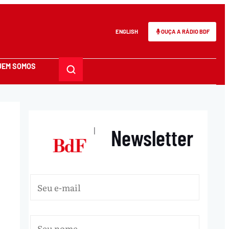
ENGLISH
OUÇA A RÁDIO BDF
UEM SOMOS
Newsletter
|