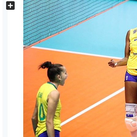
X
Share