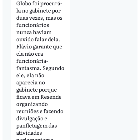
Globo foi procurá-
la no gabinete por
duas vezes, mas os
funcionários
nunca haviam
ouvido falar dela.
Flávio garante que
ela não era
funcionária-
fantasma. Segundo
ele, ela não
aparecia no
gabinete porque
ficava em Resende
organizando
reuniões e fazendo
divulgação e
panfletagem das
atividades
parlamentares.