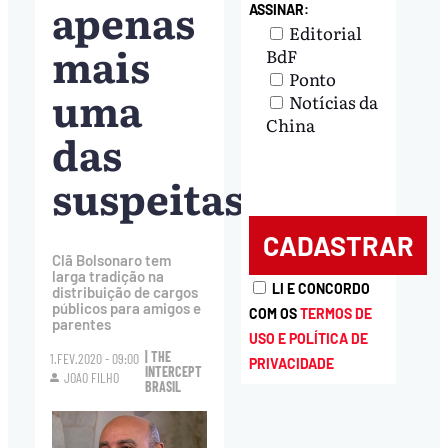
apenas
ASSINAR:
Editorial
mais
BdF
Ponto
uma
Notícias da
China
das
suspeitas
Clã Bolsonaro tem
larga tradição na
LI E CONCORDO
distribuição de cargos
públicos para amigos e
COM OS
TERMOS DE
parentes
USO E POLÍTICA DE
| THE
1.FEV.2020 - 09:00
PRIVACIDADE
INTERCEPT
JOAO FILHO
BRASIL