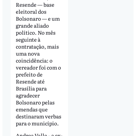
Resende — base
eleitoral dos
Bolsonaro — e um
grande aliado
político. No mês
seguinte à
contratação, mais
uma nova
coincidência: o
vereador foi com o
prefeito de
Resende até
Brasília para
agradecer
Bolsonaro pelas
emendas que
destinaram verbas
para o município.
Andrea Valle – a ex-