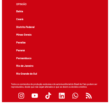
OPINIÃO
Bahia
Ceará
Distrito Federal
Minas Gerais
Paraíba
Paraná
Pernambuco
Rio de Janeiro
Rio Grande do Sul
Todos os conteúdos de produção exclusiva e de autoria editorial do Brasil de Fato podem ser
reproduzidos, desde que não sejam alterados e que se deem os devidos créditos.