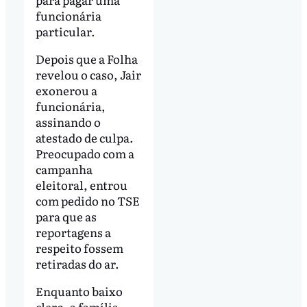
funcionária
particular.
Depois que a Folha
revelou o caso, Jair
exonerou a
funcionária,
assinando o
atestado de culpa.
Preocupado com a
campanha
eleitoral, entrou
com pedido no TSE
para que as
reportagens a
respeito fossem
retiradas do ar.
Enquanto baixo
clero, a família