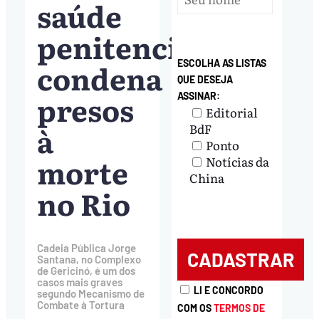
saúde
penitenciário
condena
ESCOLHA AS LISTAS
QUE DESEJA
presos
ASSINAR:
Editorial
à
BdF
Ponto
morte
Notícias da
China
no Rio
Cadeia Pública Jorge
Santana, no Complexo
de Gericinó, é um dos
casos mais graves
LI E CONCORDO
segundo Mecanismo de
Combate à Tortura
COM OS
TERMOS DE