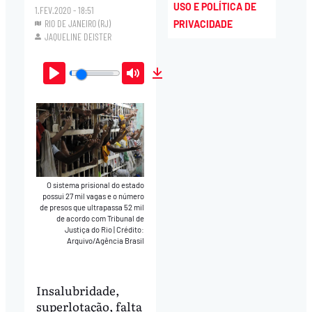
USO E POLÍTICA DE
1.FEV.2020 - 18:51
RIO DE JANEIRO (RJ)
PRIVACIDADE
JAQUELINE DEISTER
Play
Mute
Download
O sistema prisional do estado
possui 27 mil vagas e o número
de presos que ultrapassa 52 mil
de acordo com Tribunal de
Justiça do Rio
|
Crédito:
Arquivo/Agência Brasil
Insalubridade,
superlotação, falta