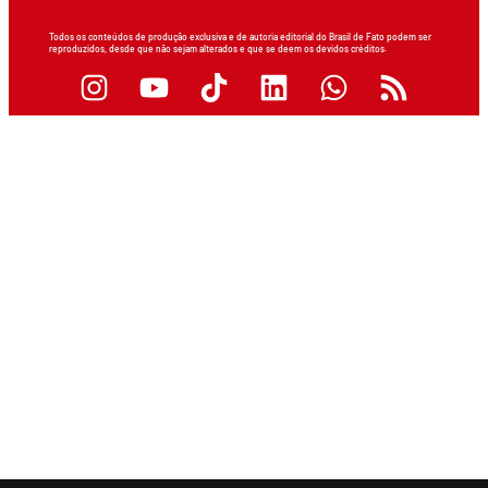
Todos os conteúdos de produção exclusiva e de autoria editorial do Brasil de Fato podem ser
reproduzidos, desde que não sejam alterados e que se deem os devidos créditos.