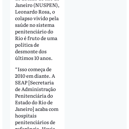
Janeiro (NUSPEN),
Leonardo Rosa, o
colapso vivido pela
saúde no sistema
penitenciário do
Rio é fruto de uma
política de
desmonte dos
últimos 10 anos.
“Isso começa de
2010 em diante. A
SEAP [Secretaria
de Administração
Penitenciária do
Estado do Rio de
Janeiro] acaba com
hospitais
penitenciários de
referência. Havia