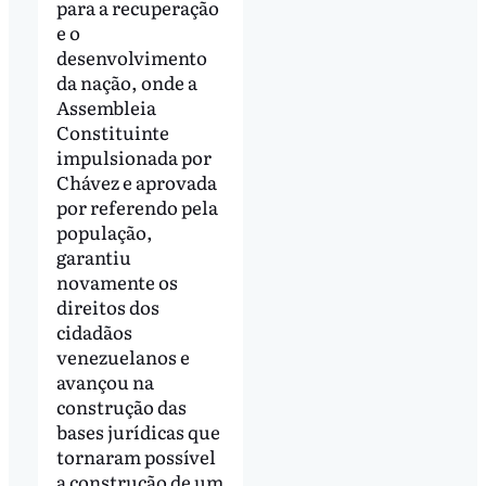
para a recuperação
e o
desenvolvimento
da nação, onde a
Assembleia
Constituinte
impulsionada por
Chávez e aprovada
por referendo pela
população,
garantiu
novamente os
direitos dos
cidadãos
venezuelanos e
avançou na
construção das
bases jurídicas que
tornaram possível
a construção de um