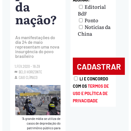
da
Editorial
BdF
nação?
Ponto
Notícias da
China
As manifestações do
dia 24 de maio
representam uma nova
insurgência do povo
brasileiro
1.FEV.2020 - 18:39
BELO HORIZONTE
CAIO CLÍMACO
LI E CONCORDO
COM OS
TERMOS DE
USO E POLÍTICA DE
PRIVACIDADE
“A grande mídia se utiliza de
casos de depredação do
patrimônio público para