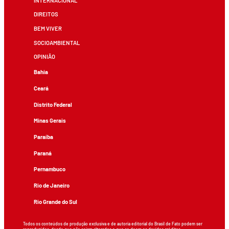
INTERNACIONAL
DIREITOS
BEM VIVER
SOCIOAMBIENTAL
OPINIÃO
Bahia
Ceará
Distrito Federal
Minas Gerais
Paraíba
Paraná
Pernambuco
Rio de Janeiro
Rio Grande do Sul
Todos os conteúdos de produção exclusiva e de autoria editorial do Brasil de Fato podem ser