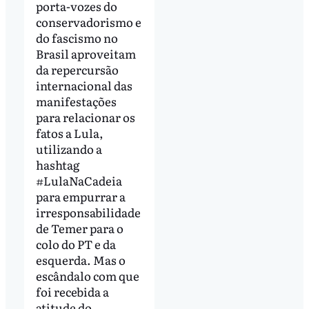
porta-vozes do
conservadorismo e
do fascismo no
Brasil aproveitam
da repercursão
internacional das
manifestações
para relacionar os
fatos a Lula,
utilizando a
hashtag
#LulaNaCadeia
para empurrar a
irresponsabilidade
de Temer para o
colo do PT e da
esquerda. Mas o
escândalo com que
foi recebida a
atitude do