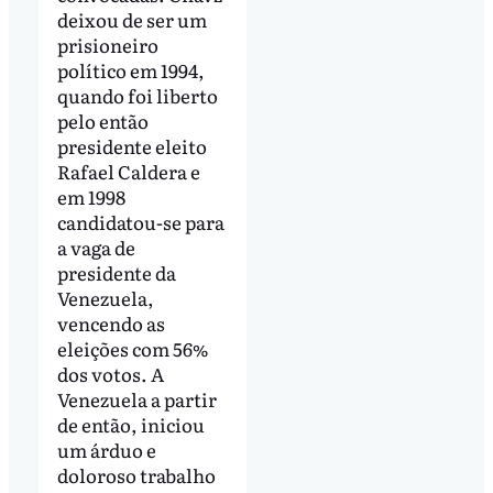
deixou de ser um
prisioneiro
político em 1994,
quando foi liberto
pelo então
presidente eleito
Rafael Caldera e
em 1998
candidatou-se para
a vaga de
presidente da
Venezuela,
vencendo as
eleições com 56%
dos votos. A
Venezuela a partir
de então, iniciou
um árduo e
doloroso trabalho