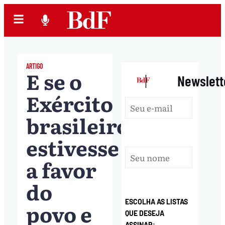
ARTIGO
E se o
|
Newslett
Exército
brasileiro
estivesse
a favor
do
ESCOLHA AS LISTAS
povo e
QUE DESEJA
ASSINAR: