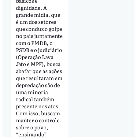
básicos e
dignidade. A
grande mídia, que
é um dos setores
que conduz o golpe
no país juntamente
com o PMDB, o
PSDB e o judiciário
(Operação Lava
Jato e MPF), busca
abafar que as ações
que resultaram em
depredação são de
uma minoria
radical também
presente nos atos.
Com isso, buscam
manter o controle
sobre o povo,
“ensinando”