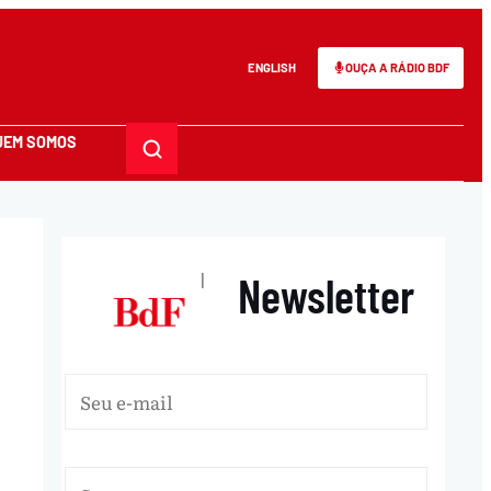
ENGLISH
OUÇA A RÁDIO BDF
UEM SOMOS
Newsletter
|