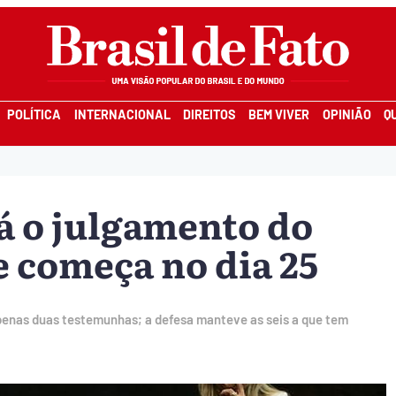
POLÍTICA
INTERNACIONAL
DIREITOS
BEM VIVER
OPINIÃO
Q
á o julgamento do
 começa no dia 25
penas duas testemunhas; a defesa manteve as seis a que tem