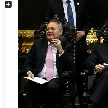
X
Share