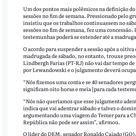
Um dos pontos mais polêmicos na definição do r
sessões no fim de semana. Pressionado pelo gr
insistiu que os trabalhos continuassem no sá
sessões no fim de semana, fez uma concessão. De
testemunhas poderá se estender até a madruga
O acordo para suspender a sessão após a oitiva
madrugada de sábado, no entanto, trouxe preo
Lindbergh Farias (PT-RJ) não vai dar tempo de
por Lewandowski e o julgamento deverá ocupa
“Nós fizemos uma conta e se 40 senadores per
significam oito horas e meia [para cada testem
“Nós não queríamos que esse julgamento adentra
indica que vai adentrar sábado e talvez o domi
argumentando uma viagem do Temer para a Chi
República não pode ser assim”, afirmou.
O líder do DEM, senador Ronaldo Caiado (GO),