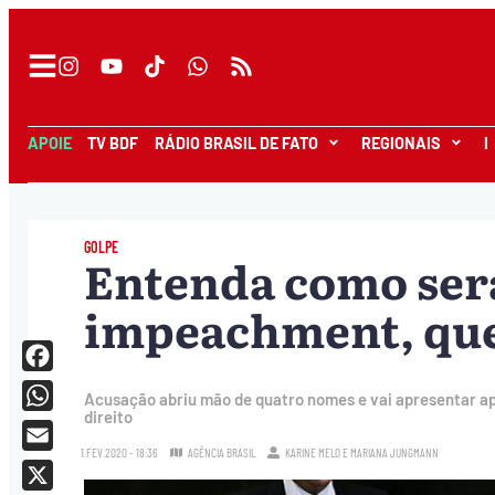
APOIE
TV BDF
RÁDIO BRASIL DE FATO
REGIONAIS
I
GOLPE
Entenda como ser
impeachment, que
Facebook
Acusação abriu mão de quatro nomes e vai apresentar a
direito
WhatsApp
1.FEV.2020 - 18:36
AGÊNCIA BRASIL
KARINE MELO
E
MARIANA JUNGMANN
Email