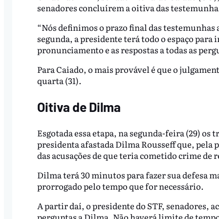
senadores concluírem a oitiva das testemunhas
“Nós definimos o prazo final das testemunhas 
segunda, a presidente terá todo o espaço para i
pronunciamento e as respostas a todas as perg
Para Caiado, o mais provável é que o julgament
quarta (31).
Oitiva de Dilma
Esgotada essa etapa, na segunda-feira (29) os 
presidenta afastada Dilma Rousseff que, pela 
das acusações de que teria cometido crime de 
Dilma terá 30 minutos para fazer sua defesa 
prorrogado pelo tempo que for necessário.
A partir daí, o presidente do STF, senadores, a
perguntas a Dilma. Não haverá limite de tempo 