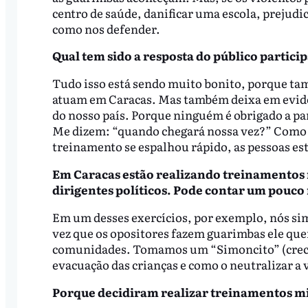
centro de saúde, danificar uma escola, prejud
como nos defender.
Qual tem sido a resposta do público partici
Tudo isso está sendo muito bonito, porque tam
atuam em Caracas. Mas também deixa em evidê
do nosso país. Porque ninguém é obrigado a par
Me dizem: “quando chegará nossa vez?” Como a
treinamento se espalhou rápido, as pessoas es
Em Caracas estão realizando treinamentos m
dirigentes políticos. Pode contar um pouco 
Em um desses exercícios, por exemplo, nós si
vez que os opositores fazem guarimbas ele quer
comunidades. Tomamos um “Simoncito” (creche 
evacuação das crianças e como o neutralizar a
Porque decidiram realizar treinamentos mil