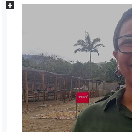
X
Share