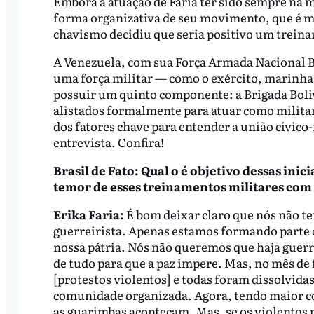
Embora a atuação de Faria ter sido sempre na 
forma organizativa de seu movimento, que é mil
chavismo decidiu que seria positivo um trein
A Venezuela, com sua Força Armada Nacional B
uma força militar — como o exército, marinha, 
possuir um quinto componente: a Brigada Boliv
alistados formalmente para atuar como milita
dos fatores chave para entender a união cívico-
entrevista. Confira!
Brasil de Fato: Qual o é objetivo dessas inic
temor de esses treinamentos militares com 
Erika Faria:
É bom deixar claro que nós não 
guerreirista. Apenas estamos formando parte d
nossa pátria. Nós não queremos que haja guer
de tudo para que a paz impere. Mas, no mês de
[protestos violentos] e todas foram dissolvidas 
comunidade organizada. Agora, tendo maior con
as guarimbas aconteçam. Mas, se os violent