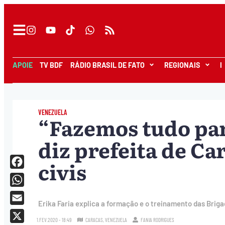
APOIE
TV BDF
RÁDIO BRASIL DE FATO
REGIONAIS
I
VENEZUELA
“Fazemos tudo par
diz prefeita de Ca
civis
Facebook
WhatsApp
Erika Faria explica a formação e o treinamento das Briga
Email
1.FEV.2020 - 18:49
CARACAS, VENEZUELA
FANIA RODRIGUES