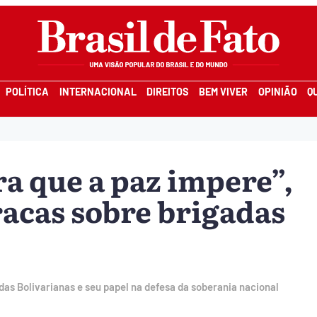
POLÍTICA
INTERNACIONAL
DIREITOS
BEM VIVER
OPINIÃO
Q
a que a paz impere”,
racas sobre brigadas
das Bolivarianas e seu papel na defesa da soberania nacional