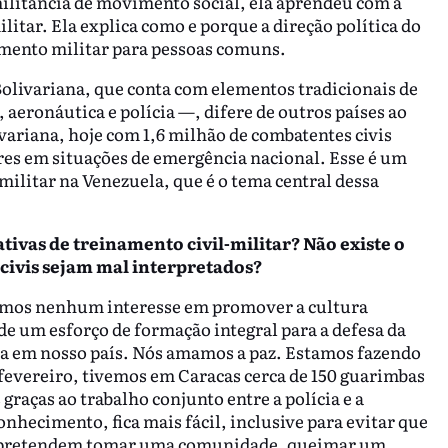
militância de movimento social, ela aprendeu com a
itar. Ela explica como e porque a direção política do
amento militar para pessoas comuns.
olivariana, que conta com elementos tradicionais de
aeronáutica e polícia —, difere de outros países ao
ariana, hoje com 1,6 milhão de combatentes civis
res em situações de emergência nacional. Esse é um
militar na Venezuela, que é o tema central dessa
iativas de treinamento civil-militar? Não existe o
civis sejam mal interpretados?
temos nenhum interesse em promover a cultura
e um esforço de formação integral para a defesa da
ra em nosso país. Nós amamos a paz. Estamos fazendo
 fevereiro, tivemos em Caracas cerca de 150 guarimbas
graças ao trabalho conjunto entre a polícia e a
hecimento, fica mais fácil, inclusive para evitar que
os pretendem tomar uma comunidade, queimar um