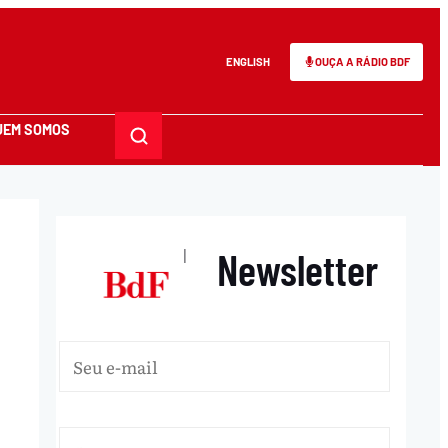
ENGLISH
OUÇA A RÁDIO BDF
UEM SOMOS
Newsletter
|