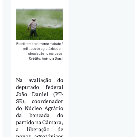
Play
Mute
Download
Brasil tem atualmente mais de 2
mil tipos de agrotóxicos em
circulação no mercado
|
Crédito: Agência Brasil
Na avaliação do
deputado federal
João Daniel (PT-
SE), coordenador
do Núcleo Agrário
da bancada do
partido na Câmara,
a liberação de
novos agrotóxicos