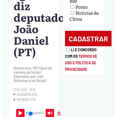
BdF
diz
Ponto
deputado
Notícias da
China
João
Daniel
(PT)
LI E CONCORDO
COM OS
TERMOS DE
USO E POLÍTICA DE
Neste ano, 197 tipos do
PRIVACIDADE
veneno já foram
liberados por Jair
Bolsonaro no Brasil
1.FEV.2020 - 18:37
GUARAREMA (SP)
KATARINE FLOR