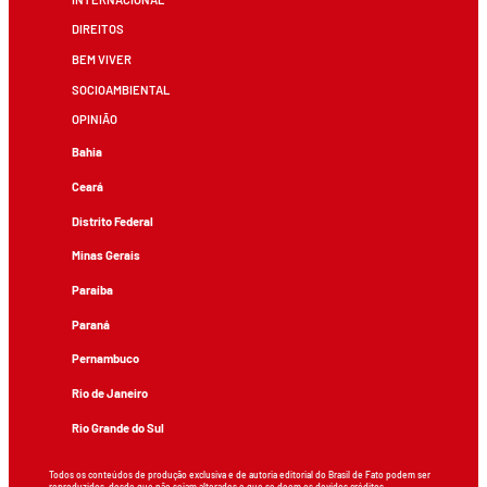
DIREITOS
BEM VIVER
SOCIOAMBIENTAL
OPINIÃO
Bahia
Ceará
Distrito Federal
Minas Gerais
Paraíba
Paraná
Pernambuco
Rio de Janeiro
Rio Grande do Sul
Todos os conteúdos de produção exclusiva e de autoria editorial do Brasil de Fato podem ser
reproduzidos, desde que não sejam alterados e que se deem os devidos créditos.