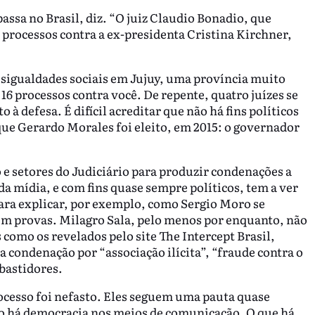
passa no Brasil, diz. “O juiz Claudio Bonadio, que
 processos contra a ex-presidenta Cristina Kirchner,
desigualdades sociais em Jujuy, uma província muito
6 processos contra você. De repente, quatro juízes se
à defesa. É difícil acreditar que não há fins políticos
que Gerardo Morales foi eleito, em 2015: o governador
e setores do Judiciário para produzir condenações a
a mídia, e com fins quase sempre políticos, tem a ver
para explicar, por exemplo, como Sergio Moro se
em provas. Milagro Sala, pelo menos por enquanto, não
como os revelados pelo site The Intercept Brasil,
 condenação por “associação ilícita”, “fraude contra o
bastidores.
cesso foi nefasto. Eles seguem uma pauta quase
Não há democracia nos meios de comunicação. O que há,