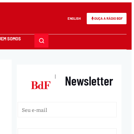
ENGLISH
OUÇA A RÁDIO BDF
UEM SOMOS
Newsletter
|