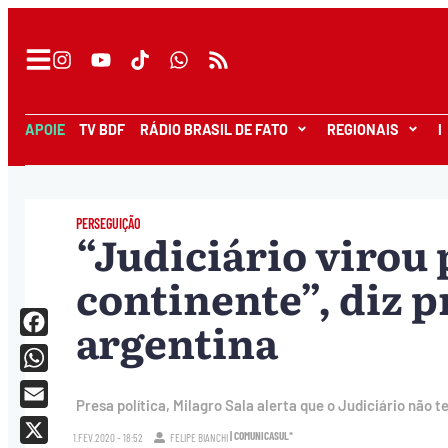
APOIE
TV BDF
RÁDIO BRASIL DE FATO
REGIONAIS
I
PERSEGUIÇÃO
“Judiciário virou 
continente”, diz p
argentina
Facebook
WhatsApp
Presa política, Milagro Sala alerta que o Judiciário não 
Email
| COMUNICASUL*
1.FEV.2020 - 18:52
FELIPE BIANCHI