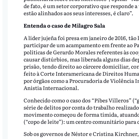
de fato, é um setor corporativo que responde a
estão alinhados aos seus interesses, é claro”.
Entenda o caso de Milagro Sala
A líder jujeña foi presa em janeiro de 2016, tão
participar de um acampamento em frente ao Pa
políticas de Gerardo Morales referentes às coop
causar distúrbios, mas liberada alguns dias de
prisão, tendo direito ao cárcere domiciliar, c
feito à Corte Interamericana de Direitos Hum
por órgãos como a Procuradoria de Violência I
Anistia Internacional.
Conhecido como o caso dos “Pibes Villeros” (“
série de delitos por conta do trabalho realiza
movimento começou de forma tímida, atuando 
(“copo de leite”): um centro comunitário para d
Sob os governos de Néstor e Cristina Kirchne