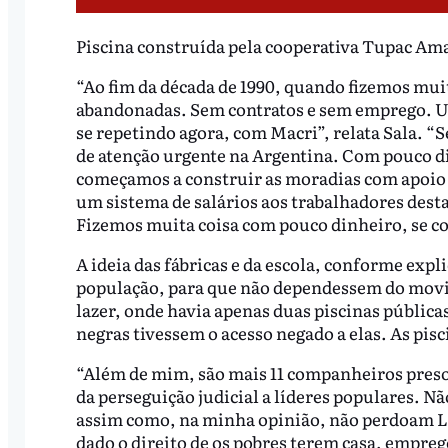
Piscina construída pela cooperativa Tupac Am
“Ao fim da década de 1990, quando fizemos muit
abandonadas. Sem contratos e sem emprego. Um
se repetindo agora, com Macri”, relata Sala. 
de atenção urgente na Argentina. Com pouco d
começamos a construir as moradias com apoio 
um sistema de salários aos trabalhadores desta
Fizemos muita coisa com pouco dinheiro, se c
A ideia das fábricas e da escola, conforme expli
população, para que não dependessem do movim
lazer, onde havia apenas duas piscinas públic
negras tivessem o acesso negado a elas. As pisc
“Além de mim, são mais 11 companheiros preso
da perseguição judicial a líderes populares. N
assim como, na minha opinião, não perdoam Lul
dado o direito de os pobres terem casa, empreg