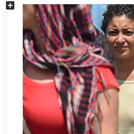
X
Share