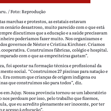
aru. / Foto: Reprodução
as marchas e protestos, as estatais estavam
 cenário desastroso, muito parecido com o que está
“Sempre discutimos que a educação e a saúde precisavam
inheiro poderíamos fazer muito. Nos organizamos e
dos governos de Néstor e Cristina Kirchner. Criamos
 cooperativa. Construímos fábricas, colégio e hospital.
omparado com o que as empreiteiras gastam”.
ca, foi apostar na formação técnica e profissional da
ento social. “Construímos 27 piscinas para natação e
as. Era comum que crianças de origem indígena ou
inas que construímos são para todos”, diz.
s em Jujuy. Nossa província tornou-se um laboratório
ão nos perdoam por isso, pelo trabalho que fizemos,
a, que eu acredito plenamente ser inocente, por ter
o e acesso à educação”.