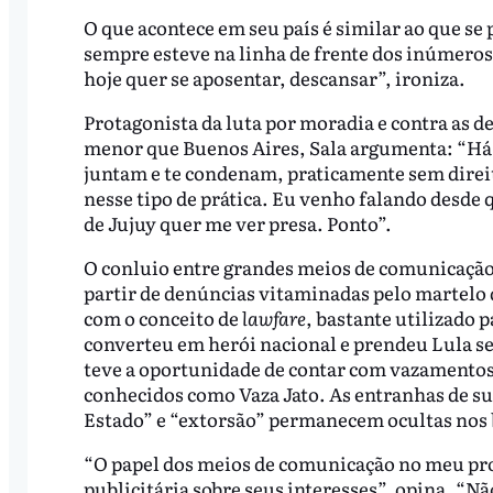
O que acontece em seu país é similar ao que se 
sempre esteve na linha de frente dos inúmeros
hoje quer se aposentar, descansar”, ironiza.
Protagonista da luta por moradia e contra as 
menor que Buenos Aires, Sala argumenta: “Há 1
juntam e te condenam, praticamente sem direito 
nesse tipo de prática. Eu venho falando desde 
de Jujuy quer me ver presa. Ponto”.
O conluio entre grandes meios de comunicação 
partir de denúncias vitaminadas pelo martelo d
com o conceito de
lawfare
, bastante utilizado 
converteu em herói nacional e prendeu Lula s
teve a oportunidade de contar com vazamentos 
conhecidos como Vaza Jato. As entranhas de sua
Estado” e “extorsão” permanecem ocultas nos 
“O papel dos meios de comunicação no meu pro
publicitária sobre seus interesses”, opina. “