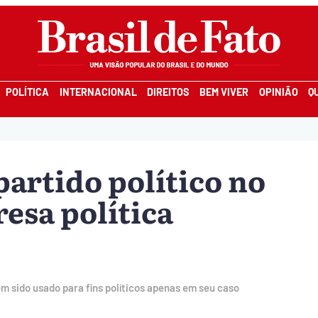
POLÍTICA
INTERNACIONAL
DIREITOS
BEM VIVER
OPINIÃO
Q
partido político no
resa política
tem sido usado para fins políticos apenas em seu caso