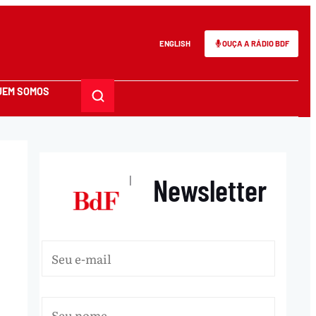
ENGLISH
OUÇA A RÁDIO BDF
UEM SOMOS
Newsletter
|