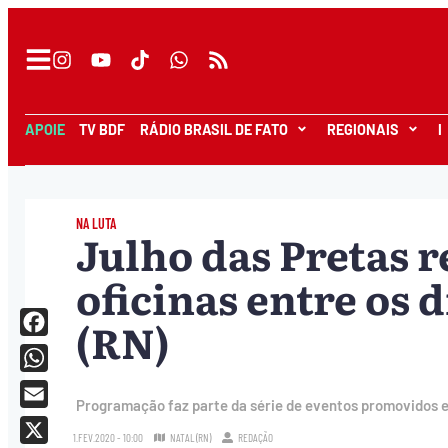
APOIE
TV BDF
RÁDIO BRASIL DE FATO
REGIONAIS
I
NA LUTA
Julho das Pretas r
oficinas entre os d
(RN)
Facebook
WhatsApp
Programação faz parte da série de eventos promovidos e
Email
1.FEV.2020 - 10:00
NATAL (RN)
REDAÇÃO