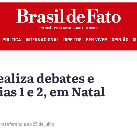
POLÍTICA
INTERNACIONAL
DIREITOS
BEM VIVER
OPINIÃO
Q
ealiza debates e
ias 1 e 2, em Natal
m referência ao 25 de julho