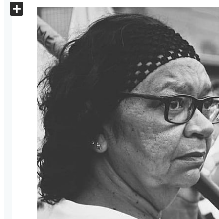
X
Share