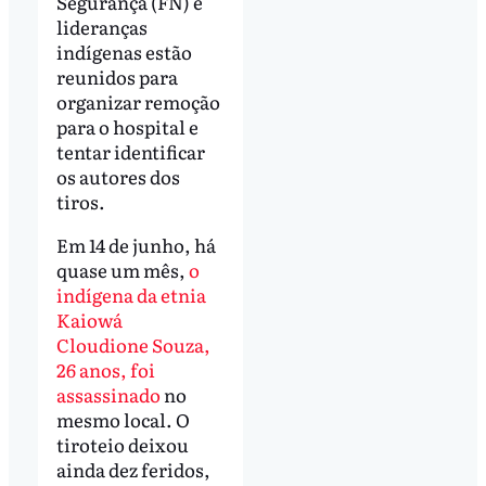
Segurança (FN) e
lideranças
indígenas estão
reunidos para
organizar remoção
para o hospital e
tentar identificar
os autores dos
tiros.
Em 14 de junho, há
quase um mês,
o
indígena da etnia
Kaiowá
Cloudione Souza,
26 anos, foi
assassinado
no
mesmo local. O
tiroteio deixou
ainda dez feridos,