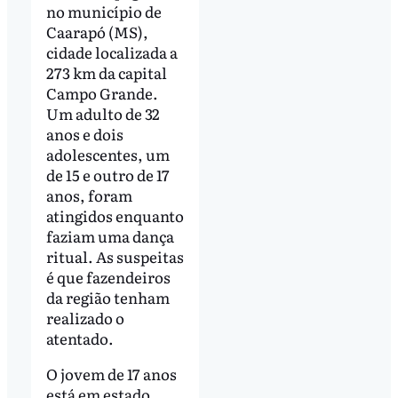
no município de
Caarapó (MS),
cidade localizada a
273 km da capital
Campo Grande.
Um adulto de 32
anos e dois
adolescentes, um
de 15 e outro de 17
anos, foram
atingidos enquanto
faziam uma dança
ritual. As suspeitas
é que fazendeiros
da região tenham
realizado o
atentado.
O jovem de 17 anos
está em estado