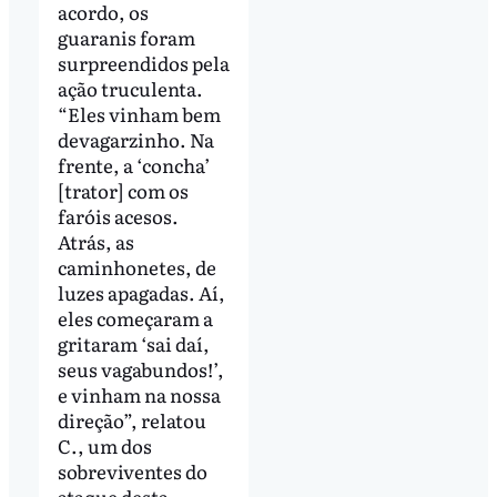
acordo, os
guaranis foram
surpreendidos pela
ação truculenta.
“Eles vinham bem
devagarzinho. Na
frente, a ‘concha’
[trator] com os
faróis acesos.
Atrás, as
caminhonetes, de
luzes apagadas. Aí,
eles começaram a
gritaram ‘sai daí,
seus vagabundos!’,
e vinham na nossa
direção”, relatou
C., um dos
sobreviventes do
ataque desta