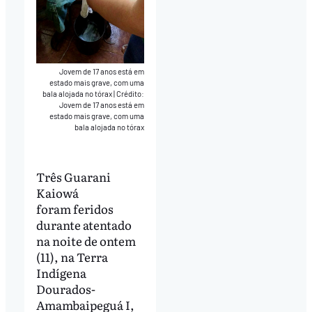
Jovem de 17 anos está em
estado mais grave, com uma
bala alojada no tórax
|
Crédito:
Jovem de 17 anos está em
estado mais grave, com uma
bala alojada no tórax
Três Guarani
Kaiowá
foram feridos
durante atentado
na noite de ontem
(11), na Terra
Indígena
Dourados-
Amambaipeguá I,