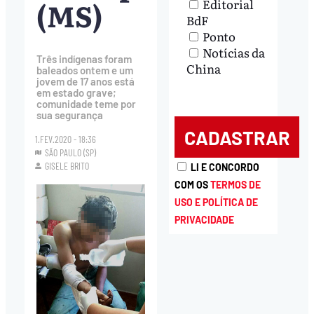
(MS)
Editorial
BdF
Ponto
Notícias da
Três indígenas foram
China
baleados ontem e um
jovem de 17 anos está
em estado grave;
comunidade teme por
sua segurança
1.FEV.2020 - 18:36
SÃO PAULO (SP)
GISELE BRITO
LI E CONCORDO
COM OS
TERMOS DE
USO E POLÍTICA DE
PRIVACIDADE