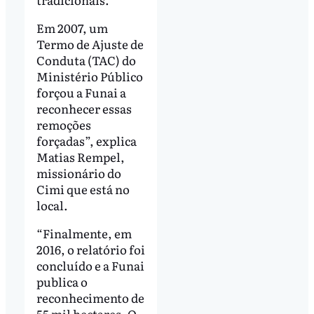
Em 2007, um
Termo de Ajuste de
Conduta (TAC) do
Ministério Público
forçou a Funai a
reconhecer essas
remoções
forçadas”, explica
Matias Rempel,
missionário do
Cimi que está no
local.
“Finalmente, em
2016, o relatório foi
concluído e a Funai
publica o
reconhecimento de
55 mil hectares. O