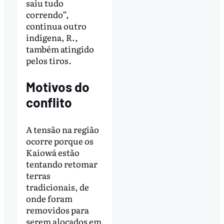
saiu tudo
correndo”,
continua outro
indígena, R.,
também atingido
pelos tiros.
Motivos do
conflito
A tensão na região
ocorre porque os
Kaiowá estão
tentando retomar
terras
tradicionais, de
onde foram
removidos para
serem alocados em