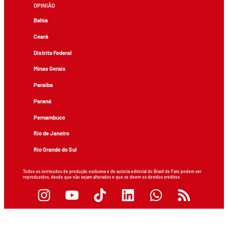
OPINIÃO
Bahia
Ceará
Distrito Federal
Minas Gerais
Paraíba
Paraná
Pernambuco
Rio de Janeiro
Rio Grande do Sul
Todos os conteúdos de produção exclusiva e de autoria editorial do Brasil de Fato podem ser
reproduzidos, desde que não sejam alterados e que se deem os devidos créditos.