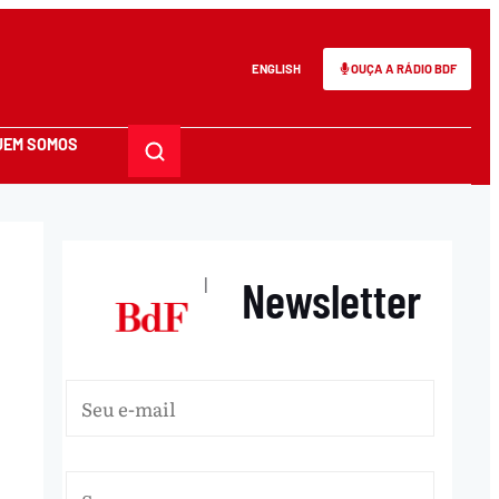
ENGLISH
OUÇA A RÁDIO BDF
UEM SOMOS
Newsletter
|