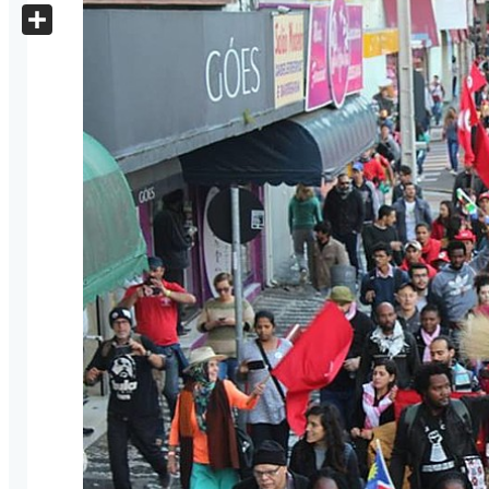
X
Share