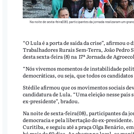
Na noite de sexta-feira(08), participantes da jornada realizaram um gra
“O Lula é a porta de saída da crise”, afirmou 
Trabalhadores Rurais Sem-Terra, João Pedro St
desta sexta-feira (8) na 17ª Jornada de Agroeco
“Nós vivemos momentos de instabilidade políti
democráticas, ou seja, que todos os candidatos
Stédile afirmou que os movimentos sociais deve
candidatura de Lula. “Uma eleição nesse país 
ex-presidente”, bradou.
Na noite de sexta-feira(08), participantes da 
democracia e pela libertação do ex-presidente
Curitiba, e seguiu até a praça Olga Benário, em 
há mais de 60 dias. Ao chegar no local, os ma