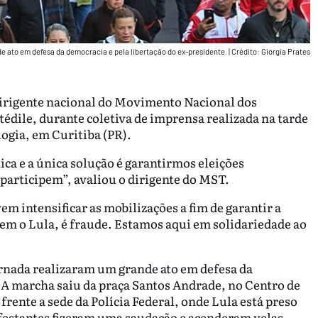
nde ato em defesa da democracia e pela libertação do ex-presidente.
|
Crédito: Giorgia Prates
o dirigente nacional do Movimento Nacional dos
édile, durante coletiva de imprensa realizada na tarde
logia, em Curitiba (PR).
ca e a única solução é garantirmos eleições
 participem”, avaliou o dirigente do MST.
m intensificar as mobilizações a fim de garantir a
sem o Lula, é fraude. Estamos aqui em solidariedade ao
jornada realizaram um grande ato em defesa da
. A marcha saiu da praça Santos Andrade, no Centro de
frente a sede da Polícia Federal, onde Lula está preso
nifestantes fizeram uma saudação e acenderam velas