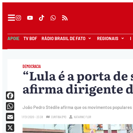
APOIE
TV BDF
RÁDIO BRASIL DE FATO
REGIONAIS
I
DEMOCRACIA
“Lula é a porta de 
afirma dirigente 
Facebook
João Pedro Stédile afirma que os movimentos populares 
WhatsApp
1.FEV.2020 - 23:38
CURITIBA (PR)
KATARINE FLOR
Email