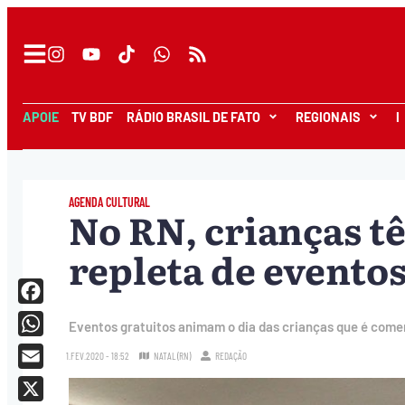
APOIE
TV BDF
RÁDIO BRASIL DE FATO
REGIONAIS
I
AGENDA CULTURAL
No RN, crianças 
repleta de evento
Facebook
Eventos gratuitos animam o dia das crianças que é come
WhatsApp
1.FEV.2020 - 18:52
NATAL (RN)
REDAÇÃO
Email