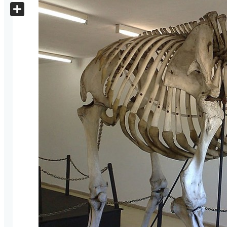
X
Share