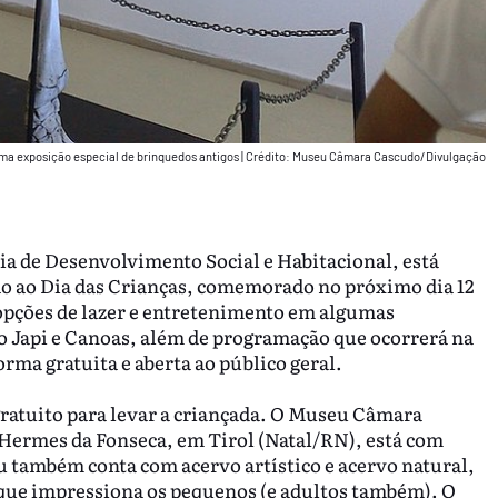
a exposição especial de brinquedos antigos
|
Crédito: Museu Câmara Cascudo/Divulgação
ria de Desenvolvimento Social e Habitacional, está
o ao Dia das Crianças, comemorado no próximo dia 12
 opções de lazer e entretenimento em algumas
 Japi e Canoas, além de programação que ocorrerá na
rma gratuita e aberta ao público geral.
ratuito para levar a criançada. O Museu Câmara
ermes da Fonseca, em Tirol (Natal/RN), está com
 também conta com acervo artístico e acervo natural,
 que impressiona os pequenos (e adultos também). O