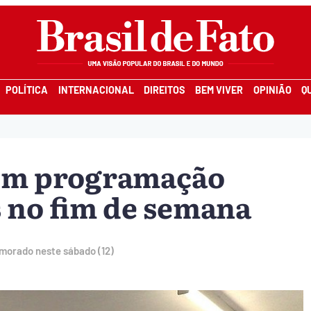
POLÍTICA
INTERNACIONAL
DIREITOS
BEM VIVER
OPINIÃO
Q
têm programação
s no fim de semana
morado neste sábado (12)