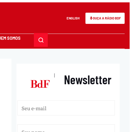
ENGLISH
OUÇA A RÁDIO BDF
UEM SOMOS
Newsletter
|