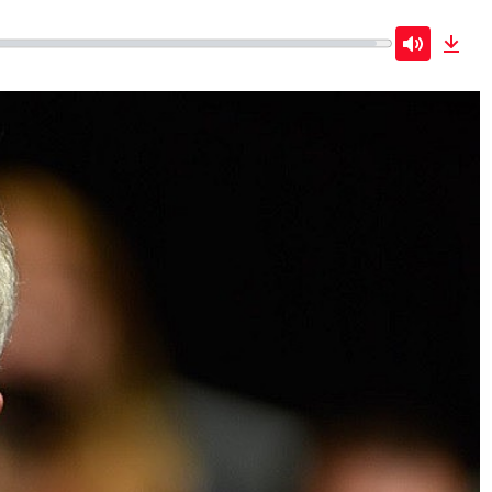
Mute
Dow