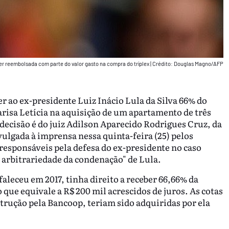
 ser reembolsada com parte do valor gasto na compra do tríplex
|
Crédito: Douglas Magno/AFP
 ao ex-presidente Luiz Inácio Lula da Silva 66% do
isa Letícia na aquisição de um apartamento de três
decisão é do juiz Adilson Aparecido Rodrigues Cruz, da
vulgada à imprensa nessa quinta-feira (25) pelos
responsáveis pela defesa do ex-presidente no caso
 a arbitrariedade da condenação" de Lula.
aleceu em 2017, tinha direito a receber 66,66% da
 que equivale a R$ 200 mil acrescidos de juros. As cotas
trução pela Bancoop, teriam sido adquiridas por ela