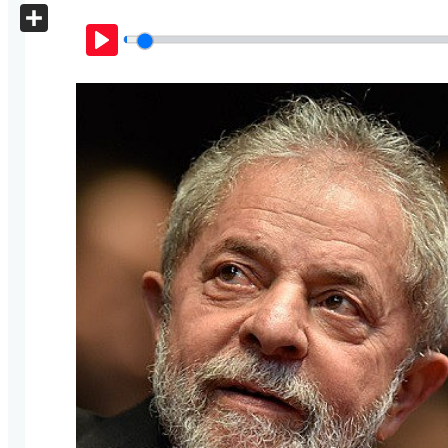
X
Share
Play