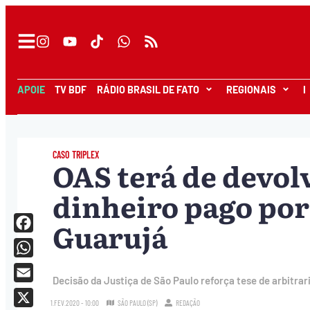
APOIE
TV BDF
RÁDIO BRASIL DE FATO
REGIONAIS
I
CASO TRIPLEX
OAS terá de devolv
dinheiro pago po
Guarujá
Facebook
WhatsApp
Decisão da Justiça de São Paulo reforça tese de arbitra
Email
1.FEV.2020 - 10:00
SÃO PAULO (SP)
REDAÇÃO