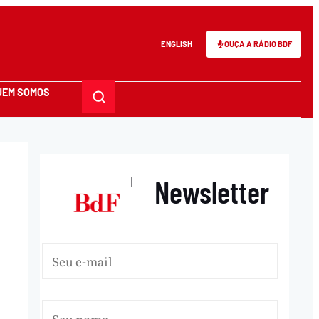
ENGLISH
OUÇA A RÁDIO BDF
UEM SOMOS
Newsletter
|