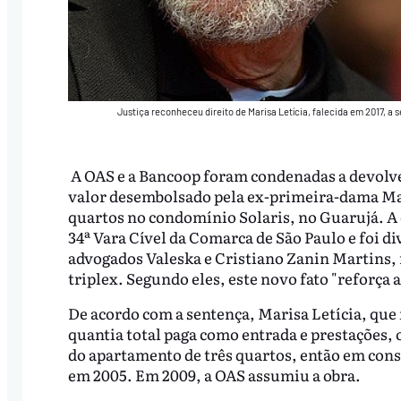
Justiça reconheceu direito de Marisa Letícia, falecida em 2017, a
A OAS e a Bancoop foram condenadas a devolver
valor desembolsado pela ex-primeira-dama Mar
quartos no condomínio Solaris, no Guarujá. A 
34ª Vara Cível da Comarca de São Paulo e foi di
advogados Valeska e Cristiano Zanin Martins, 
triplex. Segundo eles, este novo fato "reforça
De acordo com a sentença, Marisa Letícia, que f
quantia total paga como entrada e prestações, o
do apartamento de três quartos, então em cons
em 2005. Em 2009, a OAS assumiu a obra.