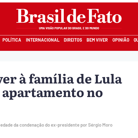
POLÍTICA
INTERNACIONAL
DIREITOS
BEM VIVER
OPINIÃO
Q
er à família de Lula
r apartamento no
riedade da condenação do ex-presidente por Sérgio Moro