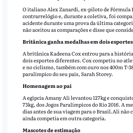
O italiano Alex Zanardi, ex-piloto de Fórmula 
contrarrelógio e, durante a coletiva, foi com
acidente durante uma prova da última categor
não aceitou as comparações e disse que consid
Britânica ganha medalhas em dois esportes
A britânica Kadeena Cox entrou para a históri
dois esportes diferentes. Cox competiu no atl
e no ciclismo, também com ouro nos 400m T-38
paralímpico do seu país, Sarah Storey.
Homenagem ao pai
A egípcia Amany Ali levantou 127kg e conquisto
73kg, dos Jogos Paralímpicos do Rio 2016. A med
dias antes de sua viagem para o Brasil.Ali nã
ainda competia em outra categoria.
Mascotes de estimação