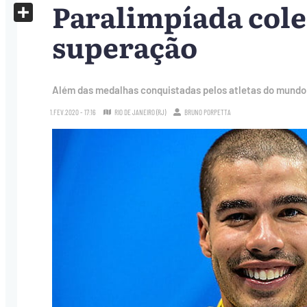
Paralimpíada cole
X
Share
superação
Além das medalhas conquistadas pelos atletas do mundo 
1.FEV.2020 - 17:16
RIO DE JANEIRO (RJ)
BRUNO PORPETTA