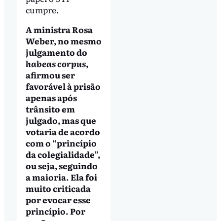
cumpre.
A ministra Rosa
Weber, no mesmo
julgamento do
habeas corpus
,
afirmou ser
favorável à prisão
apenas após
trânsito em
julgado, mas que
votaria de acordo
com o “princípio
da colegialidade”,
ou seja, seguindo
a maioria. Ela foi
muito criticada
por evocar esse
princípio. Por