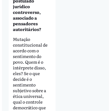
postulado
jurídico
controverso,
associado a
pensadores
autoritários?
Mutação
constitucional de
acordo com o
sentimento do
povo. Quem é o
intérprete disso,
eles? Se o que
decide é o
sentimento
subjetivo sobre a
ética universal,
qual o controle
democrático que