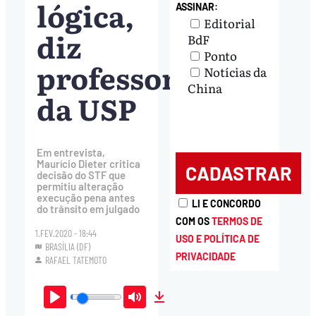
lógica,
ASSINAR:
Editorial
diz
BdF
Ponto
professor
Notícias da
China
da USP
Em entrevista,
Maurício Dieter critica
decisão do STF que
permitiu alteração
execução pena antes
LI E CONCORDO
do trânsito em julgado
COM OS
TERMOS DE
1.FEV.2020 - 18:44
USO E POLÍTICA DE
BRASÍLIA (DF)
PRIVACIDADE
RAFAEL TATEMOTO
Play
Mute
Download