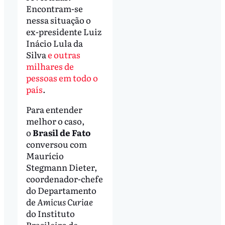
Encontram-se
nessa situação o
ex-presidente Luiz
Inácio Lula da
Silva
e outras
milhares de
pessoas em todo o
país
.
Para entender
melhor o caso,
o
Brasil de Fato
conversou com
Maurício
Stegmann Dieter,
coordenador-chefe
do Departamento
de
Amicus Curiae
do Instituto
Brasileiro de