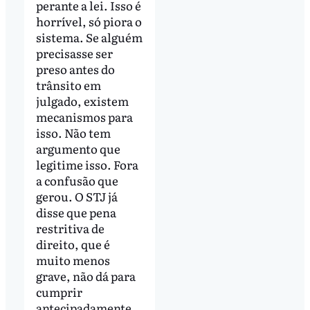
perante a lei. Isso é
horrível, só piora o
sistema. Se alguém
precisasse ser
preso antes do
trânsito em
julgado, existem
mecanismos para
isso. Não tem
argumento que
legitime isso. Fora
a confusão que
gerou. O STJ já
disse que pena
restritiva de
direito, que é
muito menos
grave, não dá para
cumprir
antecipadamente.