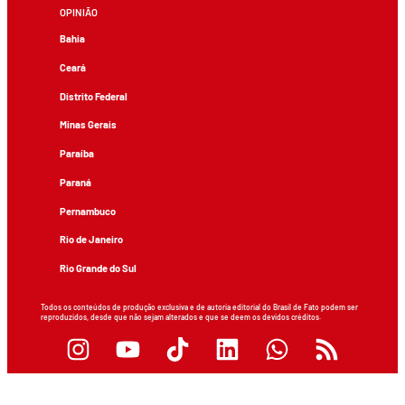
OPINIÃO
Bahia
Ceará
Distrito Federal
Minas Gerais
Paraíba
Paraná
Pernambuco
Rio de Janeiro
Rio Grande do Sul
Todos os conteúdos de produção exclusiva e de autoria editorial do Brasil de Fato podem ser
reproduzidos, desde que não sejam alterados e que se deem os devidos créditos.