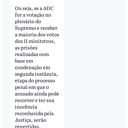
Ou seja, se a ADC
for a votação no
plenário do
Supremo e receber
a maioria dos votos
dos 11 minitstros,
as prisões
realizadas com
base em
condenação em
segunda instância,
etapa do processo
penal em que o
acusado ainda pode
recorrer e ter sua
inocência
reconhecida pela
Justiça, serão
revertidas.