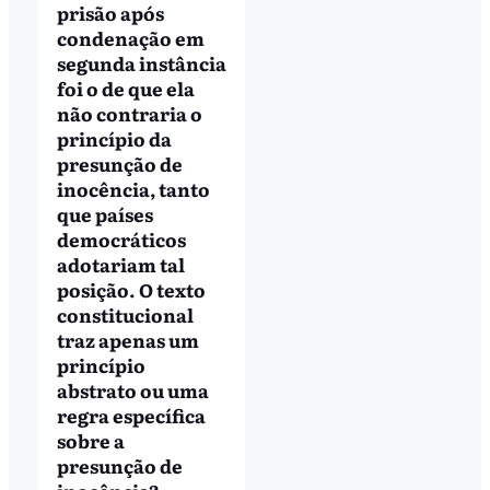
prisão após
condenação em
segunda instância
foi o de que ela
não contraria o
princípio da
presunção de
inocência, tanto
que países
democráticos
adotariam tal
posição. O texto
constitucional
traz apenas um
princípio
abstrato ou uma
regra específica
sobre a
presunção de