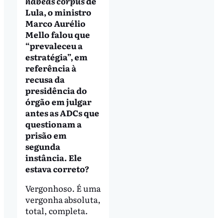
habeas corpus
de
Lula, o ministro
Marco Aurélio
Mello falou que
“prevaleceu a
estratégia”, em
referência à
recusa da
presidência do
órgão em julgar
antes as ADCs que
questionam a
prisão em
segunda
instância. Ele
estava correto?
Vergonhoso. É uma
vergonha absoluta,
total, completa.