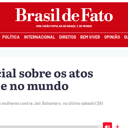
POLÍTICA
INTERNACIONAL
DIREITOS
BEM VIVER
OPINIÃO
Q
al sobre os atos
 e no mundo
 mulheres contra Jair Bolsonaro, no último sábado (29)