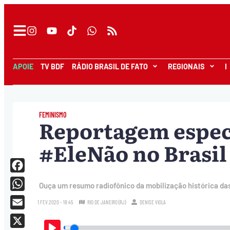
APOIE
TV BDF
RÁDIO BRASIL DE FATO
REGIONAIS
I
FEMINISMO
Reportagem especi
#EleNão no Brasil
Facebook
Ouça um resumo radiofônico da mobilização histórica das
WhatsApp
1.FEV.2020 - 18:45
RIO DE JANEIRO (RJ)
DENISE VIOLA
Email