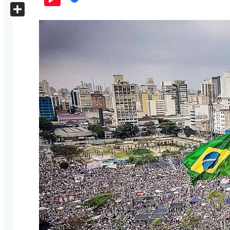
X
Play
Share