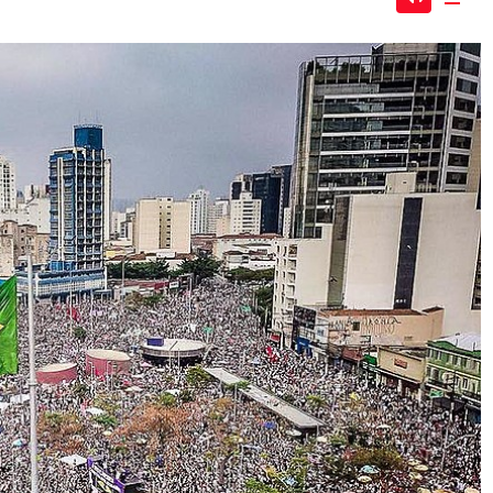
Mute
Dow