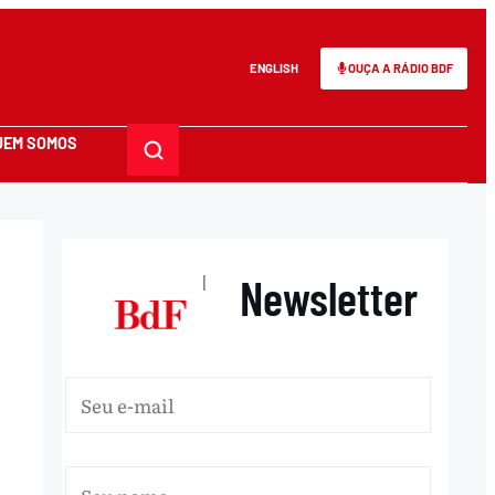
ENGLISH
OUÇA A RÁDIO BDF
UEM SOMOS
Newsletter
|