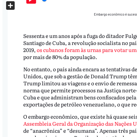
X
Play
Share
Embargo econômico é sucess
Sessenta e um anos após a fuga do ditador Fulg
Santiago de Cuba, a revolução socialista no p
2019,
os cubanos foram às urnas para votar um
por mais de 80% da população.
No entanto, o país ainda encara as tentativas d
Unidos, que sob a gestão de Donald Trump tê
Trump limitou as viagens e o envio de remessa
norma que permite processos na Justiça norte
Cuba e que administram bens confiscados pela
exportações de petróleo venezuelano, o que re
O embargo econômico, que existe há quase sei
Assembleia Geral da Organização das Nações 
de “anacrônica” e “desumana”. Apenas três paí