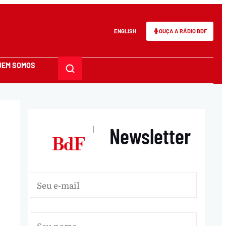
ENGLISH
OUÇA A RÁDIO BDF
UEM SOMOS
Newsletter
|