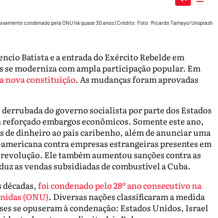
Mute
Dow
ivamente condenado pela ONU há quase 30 anos
|
Crédito: Foto: Ricardo Tamayo/Unsplash
encio Batista e a entrada do Exército Rebelde em
aís se moderniza com ampla participação popular. Em
a nova constituição
. As mudanças foram aprovadas
e derrubada do governo socialista por parte dos Estados
m reforçado embargos econômicos. Somente este ano,
s de dinheiro ao país caribenho, além de anunciar uma
-americana contra empresas estrangeiras presentes em
 revolução. Ele também aumentou sanções contra as
duz as vendas subsidiadas de combustível a Cuba.
s décadas,
foi condenado pelo 28º ano consecutivo na
Unidas (ONU)
. Diversas nações classificaram a medida
ses se opuseram à condenação: Estados Unidos, Israel