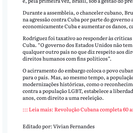
e, pela primeira vez, Brasil, sob a gestão do p
Durante a assembleia, o chanceler cubano, Br
na agressão contra Cuba por parte do governo 
economicamente Cuba e aumentar os danos, car
Rodríguez foi taxativo ao responder às críti
Cuba. “O governo dos Estados Unidos não tem 
qualquer outro país no que diz respeito aos d
direitos humanos com fins políticos”.
O acirramento do embargo coloca o povo cuban
para o país. Mas, ao mesmo tempo, a população
modernizações históricas, como o reconhecime
contra a população LGBT, estabelece a liberdad
anos, com direito a uma reeleição.
::: Leia mais: Revolução Cubana completa 60 a
Editado por:
Vivian Fernandes