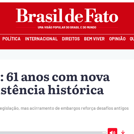
POLÍTICA
INTERNACIONAL
DIREITOS
BEM VIVER
OPINIÃO
Q
 61 anos com nova
istência histórica
egislação, mas acirramento de embargos reforça desafios antigos