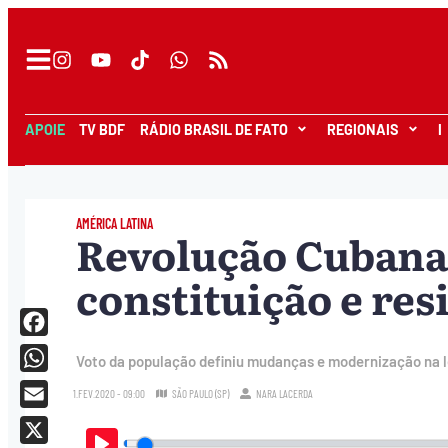
APOIE
TV BDF
RÁDIO BRASIL DE FATO
REGIONAIS
I
AMÉRICA LATINA
Revolução Cubana:
constituição e res
Facebook
Voto da população definiu mudanças e modernização na l
WhatsApp
1.FEV.2020 - 09:00
SÃO PAULO (SP)
NARA LACERDA
Email