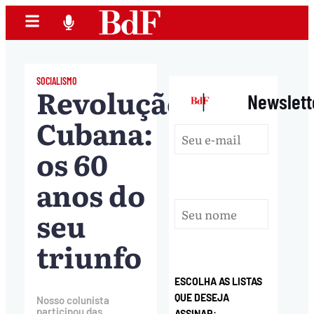
SOCIALISMO
Revolução
|
Newslett
Cubana:
os 60
anos do
seu
triunfo
ESCOLHA AS LISTAS
QUE DESEJA
Nosso colunista
participou das
ASSINAR: