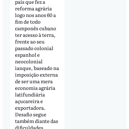
país que fez a
reforma agrária
logo nos anos 60 a
fim de todo
camponês cubano
ter acesso à terra,
frente ao seu
passado colonial
espanhol e
neocolonial
ianque, baseado na
imposição externa
de ser uma mera
economia agrária
latifundiária
açucareira e
exportadora.
Desafio segue
também diante das
dificuldades