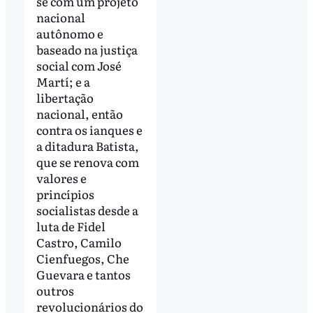
se com um projeto
nacional
autônomo e
baseado na justiça
social com José
Martí; e a
libertação
nacional, então
contra os ianques e
a ditadura Batista,
que se renova com
valores e
princípios
socialistas desde a
luta de Fidel
Castro, Camilo
Cienfuegos, Che
Guevara e tantos
outros
revolucionários do