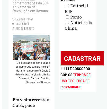
comemorações do 60º
Editorial
aniversário da
BdF
Revolução em Havana
Ponto
1.FEV.2020 - 18:47
Notícias da
RECIFE (PE)
China
ANDRÉ BARRETO
O aniversário da Revolução é
comemorado sempre no dia 1º
LI E CONCORDO
de janeiro, numa referência à
COM OS
TERMOS DE
data da destituição do ditador
Fulgencio Batista
|
Crédito:
USO E POLÍTICA DE
Susana Lee/Granma
PRIVACIDADE
Em visita recente a
Cuba, pude