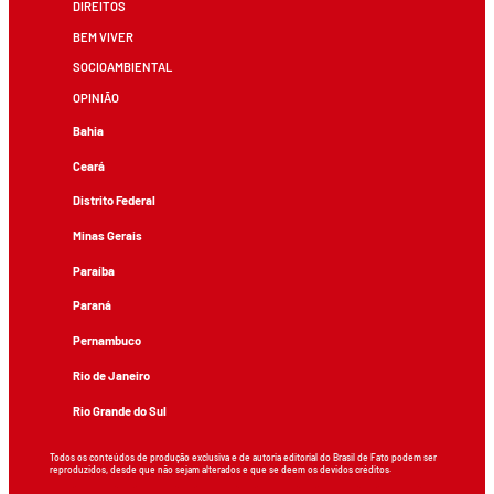
DIREITOS
BEM VIVER
SOCIOAMBIENTAL
OPINIÃO
Bahia
Ceará
Distrito Federal
Minas Gerais
Paraíba
Paraná
Pernambuco
Rio de Janeiro
Rio Grande do Sul
Todos os conteúdos de produção exclusiva e de autoria editorial do Brasil de Fato podem ser
reproduzidos, desde que não sejam alterados e que se deem os devidos créditos.