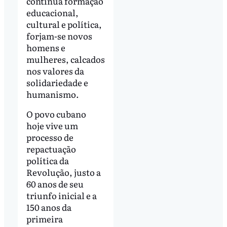
contínua formação
educacional,
cultural e política,
forjam-se novos
homens e
mulheres, calcados
nos valores da
solidariedade e
humanismo.
O povo cubano
hoje vive um
processo de
repactuação
política da
Revolução, justo a
60 anos de seu
triunfo inicial e a
150 anos da
primeira