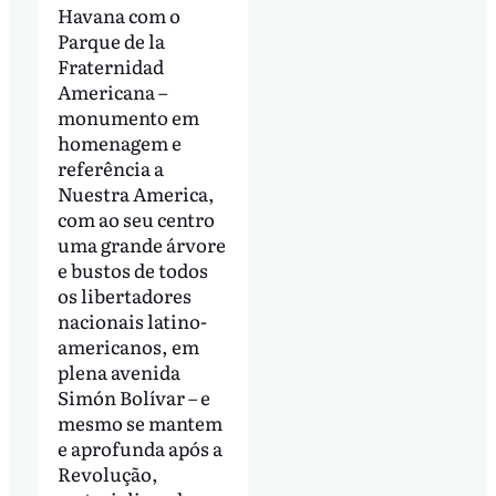
Havana com o
Parque de la
Fraternidad
Americana –
monumento em
homenagem e
referência a
Nuestra America,
com ao seu centro
uma grande árvore
e bustos de todos
os libertadores
nacionais latino-
americanos, em
plena avenida
Simón Bolívar – e
mesmo se mantem
e aprofunda após a
Revolução,