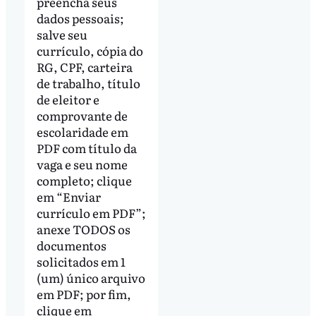
preencha seus
dados pessoais;
salve seu
currículo, cópia do
RG, CPF, carteira
de trabalho, título
de eleitor e
comprovante de
escolaridade em
PDF com título da
vaga e seu nome
completo; clique
em “Enviar
currículo em PDF”;
anexe TODOS os
documentos
solicitados em 1
(um) único arquivo
em PDF; por fim,
clique em