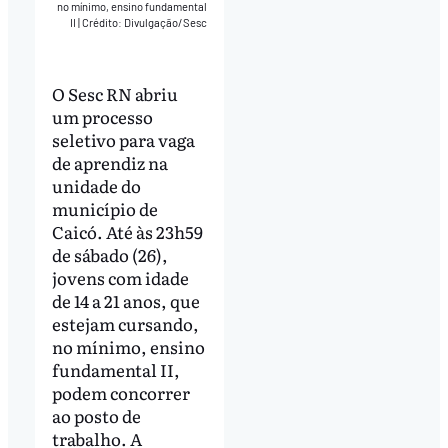
no mínimo, ensino fundamental
II
|
Crédito: Divulgação/Sesc
O Sesc RN abriu
um processo
seletivo para vaga
de aprendiz na
unidade do
município de
Caicó. Até às 23h59
de sábado (26),
jovens com idade
de 14 a 21 anos, que
estejam cursando,
no mínimo, ensino
fundamental II,
podem concorrer
ao posto de
trabalho. A