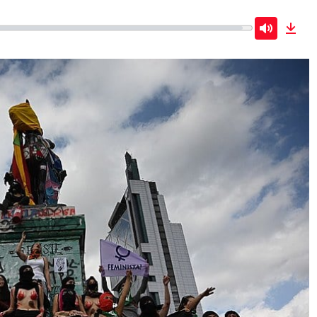
Mute
Dow