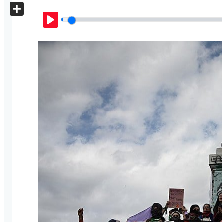
X
Share
Play