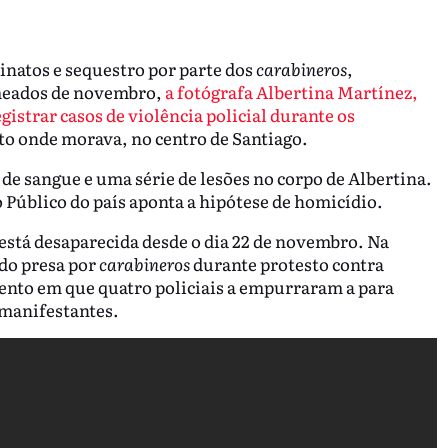
inatos e sequestro por parte dos
carabineros
,
 meados de novembro,
a fotógrafa Albertina Martínez,
istrar casos de violência policial durante os
to onde morava, no centro de Santiago.
de sangue e uma série de lesões no corpo de Albertina.
o Público do país aponta a hipótese de homicídio.
stá desaparecida desde o dia 22 de novembro. Na
ndo presa por
carabineros
durante protesto contra
nto em que quatro policiais a empurraram a para
 manifestantes.