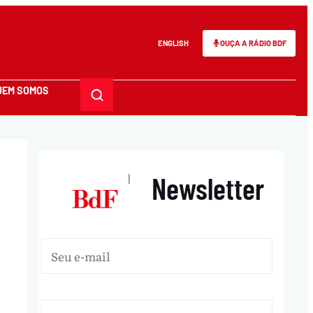
ENGLISH
OUÇA A RÁDIO BDF
UEM SOMOS
Newsletter
|