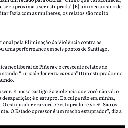
de ser a próxima a ser estuprada'. [É] um mecanismo de
tar fazia com as mulheres, os relatos são muito
cional pela Eliminação da Violência contra as
zou uma performance em seis pontos de Santiago,
ca neoliberal de Piñera e o crescente relatos de
cantando “
Un violador en tu camino”
(Um estuprador no
 mundo.
scer. E nosso castigo é a violência que você não vê: o
 desaparição; é o estupro. E a culpa não era minha,
 O estuprador era você. O estuprador é você. São os
dente. O Estado opressor é um macho estuprador”, diz a