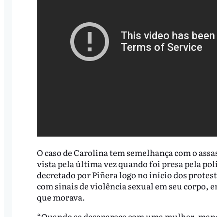
O caso de Carolina tem semelhança com o assas
vista pela última vez quando foi presa pela pol
decretado por Piñera logo no início dos protes
com sinais de violência sexual em seu corpo, 
que morava.
“Quando se desaparece com uma mulher, manda