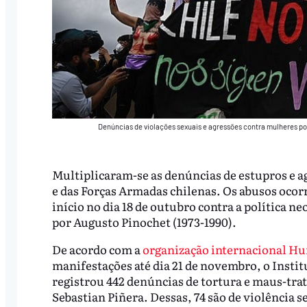
Denúncias de violações sexuais e agressões contra mulheres p
Multiplicaram-se as denúncias de estupros e a
e das Forças Armadas chilenas. Os abusos oco
início no dia 18 de outubro contra a política n
por Augusto Pinochet (1973-1990).
De acordo com a
organização internacional H
manifestações até dia 21 de novembro, o Insti
registrou 442 denúncias de tortura e maus-trat
Sebastian Piñera. Dessas, 74 são de violência 