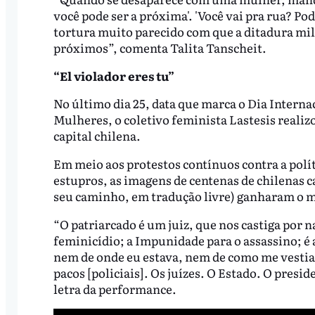
você pode ser a próxima'. 'Você vai pra rua? Po
tortura muito parecido com que a ditadura mili
próximos”, comenta Talita Tanscheit.
“El violador eres tu”
No último dia 25, data que marca o Dia Interna
Mulheres, o coletivo feminista Lastesis reali
capital chilena.
Em meio aos protestos contínuos contra a políti
estupros, as imagens de centenas de chilenas 
seu caminho, em tradução livre) ganharam o
“O patriarcado é um juiz, que nos castiga por na
feminicídio; a Impunidade para o assassino; é a
nem de onde eu estava, nem de como me vestia.
pacos [policiais]. Os juízes. O Estado. O presi
letra da performance.