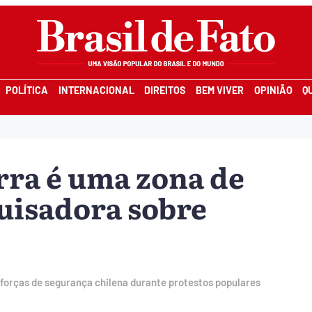
POLÍTICA
INTERNACIONAL
DIREITOS
BEM VIVER
OPINIÃO
Q
ra é uma zona de
quisadora sobre
 forças de segurança chilena durante protestos populares