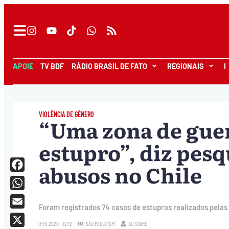
APOIE
TV BDF
RÁDIO BRASIL DE FATO
REGIONAIS
I
VIOLÊNCIA DE GÊNERO
“Uma zona de guer
estupro”, diz pes
abusos no Chile
Facebook
WhatsApp
Foram registrados 74 casos de estupros realizados pelas
Email
1.FEV.2020 - 12:12
SÃO PAULO (SP)
LU SUDRÉ