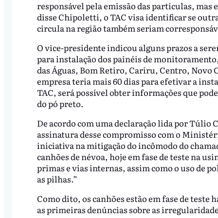
responsável pela emissão das partículas, mas 
disse Chipoletti, o TAC visa identificar se ou
circula na região também seriam corresponsáve
O vice-presidente indicou alguns prazos a serem
para instalação dos painéis de monitoramento, 
das Águas, Bom Retiro, Cariru, Centro, Novo Cru
empresa teria mais 60 dias para efetivar a inst
TAC, será possível obter informações que pode
do pó preto.
De acordo com uma declaração lida por Túlio Ch
assinatura desse compromisso com o Ministéri
iniciativa na mitigação do incômodo do chamad
canhões de névoa, hoje em fase de teste na usi
primas e vias internas, assim como o uso de po
as pilhas.”
Como dito, os canhões estão em fase de teste
as primeiras denúncias sobre as irregularidad