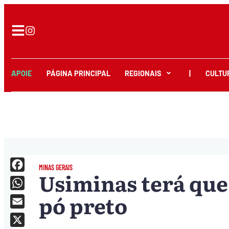
APOIE
PÁGINA PRINCIPAL
REGIONAIS
|
CULTU
MINAS GERAIS
Usiminas terá que
Facebook
pó preto
WhatsApp
Email