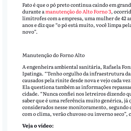
Fato é que o pó preto continua caindo em gran
durante a
manutenção do Alto Forno 3
, ocorri
limítrofes com a empresa, uma mulher de 42 ano
anos e diz que “o pó está muito, você limpa pel
novo”.
Manutenção do Forno Alto
A engenheira ambiental sanitária, Rafaela Fons
Ipatinga. “Tenho orgulho da infraestrutura da
causados pela rinite desde nova e vejo cada ve
Ela questiona também as informações repassad
cidade. “Nunca confiei nos letreiros dizendo qu
saber que é uma referência muito genérica, j
considerados nesse monitoramento, segundo de
com o clima, verão chuvoso ou inverno seco”, 
Veja o vídeo: