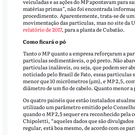
veiculadas e as ações do MP apontavam para sa
matérias primas”, não foi encontrada informaç
procedimento. Aparentemente, trata-se de umid
movimentação das partículas, mas no site da 
relatório de 2017
, para a planta de Cubatão.
Como ficará o pó
Tanto o MP quanto a empresa reforçaram a parti
partículas sedimentáveis, o pó preto. Não abar
partículas inaláveis, ou seja, que podem ser
noticiado pelo Brasil de Fato, essas partículas
menor que 10 micrômetros (μm), e MP 2,5, com
diâmetro de um fio de cabelo. Quanto menor a p
Os quatro painéis que estão instalados atualm
utilizado um parâmetro emitido pelo Conselho 
quando o MP 2,5 sequer era reconhecido pela c
Chipoletti, “aqueles dados que são divulgados 
regular, está boa mesmo, de acordo com os par