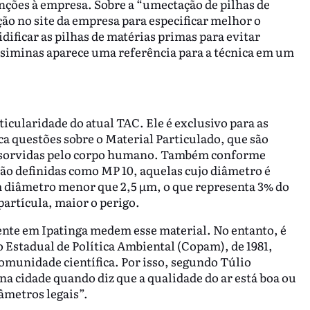
nções à empresa. Sobre a “umectação de pilhas de
ão no site da empresa para especificar melhor o
ificar as pilhas de matérias primas para evitar
Usiminas aparece uma referência para a técnica em um
cularidade do atual TAC. Ele é exclusivo para as
ca questões sobre o Material Particulado, que são
 absorvidas pelo corpo humano. Também conforme
 são definidas como MP 10, aquelas cujo diâmetro é
 diâmetro menor que 2,5 μm, o que representa 3% do
artícula, maior o perigo.
ente em Ipatinga medem esse material. No entanto, é
Estadual de Política Ambiental (Copam), de 1981,
omunidade científica. Por isso, segundo Túlio
na cidade quando diz que a qualidade do ar está boa ou
âmetros legais”.