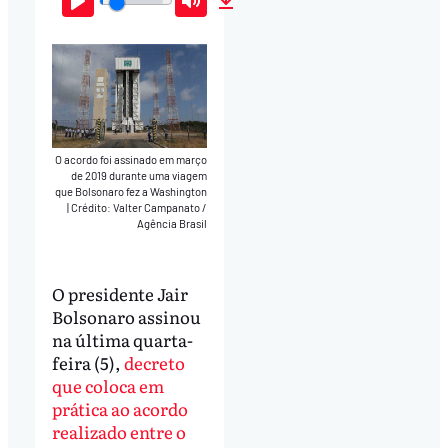
Play
Mute
Download
O acordo foi assinado em março
de 2019 durante uma viagem
que Bolsonaro fez a Washington
|
Crédito: Valter Campanato /
Agência Brasil
O presidente Jair
Bolsonaro assinou
na última quarta-
feira (5),
decreto
que coloca em
prática ao acordo
realizado entre o