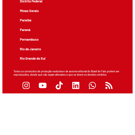
Distrito Federal
Minas Gerais
Paraíba
Paraná
Pernambuco
Rio de Janeiro
Rio Grande do Sul
Todos os conteúdos de produção exclusiva e de autoria editorial do Brasil de Fato podem ser
reproduzidos, desde que não sejam alterados e que se deem os devidos créditos.