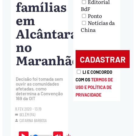
famílias
Editorial
BdF
em
Ponto
Notícias da
Alcântara,
China
no
Maranhão
LI E CONCORDO
Decisão foi tomada sem
COM OS
TERMOS DE
ouvir as comunidades
USO E POLÍTICA DE
afetadas, como
determina a Convenção
PRIVACIDADE
169 da OIT
8.FEV.2020 - 13:19
BELÉM (PA)
CATARINA BARBOSA