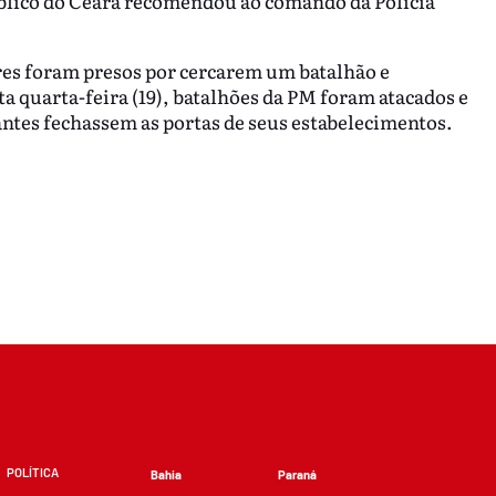
blico do Ceará recomendou ao comando da Polícia
tares foram presos por cercarem um batalhão e
a quarta-feira (19), batalhões da PM foram atacados e
es fechassem as portas de seus estabelecimentos.
POLÍTICA
Bahia
Paraná