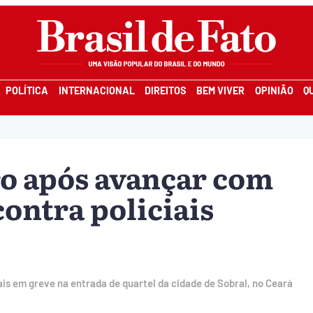
POLÍTICA
INTERNACIONAL
DIREITOS
BEM VIVER
OPINIÃO
Q
ro após avançar com
ontra policiais
ais em greve na entrada de quartel da cidade de Sobral, no Ceará