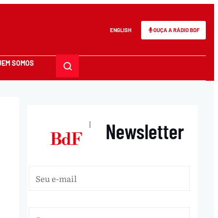
ENGLISH
OUÇA A RÁDIO BDF
UEM SOMOS
Newsletter
|