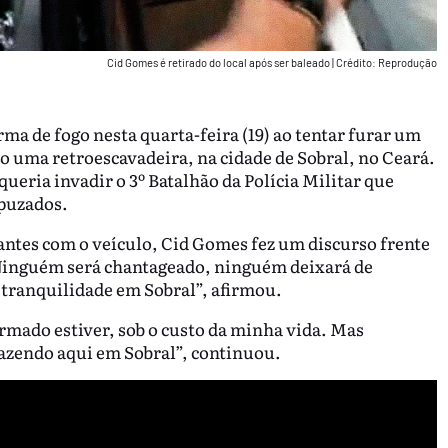
Cid Gomes é retirado do local após ser baleado
|
Crédito: Reprodução
a de fogo nesta quarta-feira (19) ao tentar furar um
o uma retroescavadeira, na cidade de Sobral, no Ceará.
ueria invadir o 3º Batalhão da Polícia Militar que
apuzados.
ntes com o veículo, Cid Gomes fez um discurso frente
“Ninguém será chantageado, ninguém deixará de
 tranquilidade em Sobral”, afirmou.
mado estiver, sob o custo da minha vida. Mas
fazendo aqui em Sobral”, continuou.