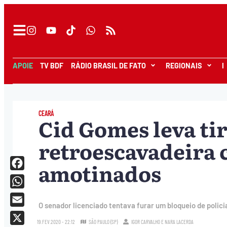
APOIE
TV BDF
RÁDIO BRASIL DE FATO
REGIONAIS
I
CEARÁ
Cid Gomes leva ti
retroescavadeira c
amotinados
Facebook
WhatsApp
O senador licenciado tentava furar um bloqueio de polici
Email
19.FEV.2020 - 22:12
SÃO PAULO (SP)
IGOR CARVALHO
E
NARA LACERDA