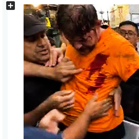
X
Share