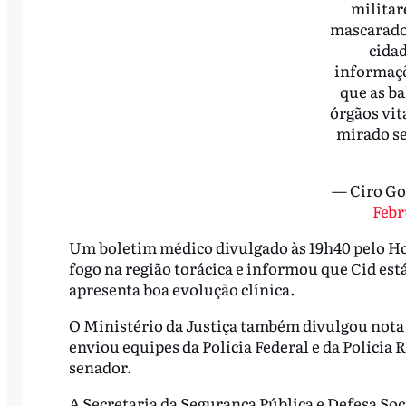
militar
mascarado
cidad
informaçõ
que as ba
órgãos vit
mirado se
— Ciro G
Febr
Um boletim médico divulgado às 19h40 pelo Ho
fogo na região torácica e informou que Cid est
apresenta boa evolução clínica.
O Ministério da Justiça também divulgou nota
enviou equipes da Polícia Federal e da Polícia 
senador.
A Secretaria da Segurança Pública e Defesa So