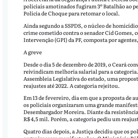
policiais amotinados fugiram 3º Batalhão ao 
Polícia de Choque para retomar o local.
Ainda segundo a SSPDS, o núcleo de homicídios 
crime cometido contra o senador Cid Gomes, c
Intervenção (GPI) da PF, composta por agentes, 
A greve
Desde o dia 5 de dezembro de 2019, o Ceará conv
reivindicam melhoria salarial para a categori
Assembleia Legislativa do estado, uma propost
reajustes até 2022. A categoria rejeitou.
Em 13 de fevereiro, dia em que a proposta de a
os policiais organizaram uma grande manifesta
Desembargador Moreira. Diante da resistênci
R$ 4,5 mil. Porém, a categoria pediu um reajus
Quatro dias depois, a Justiça decidiu que os po