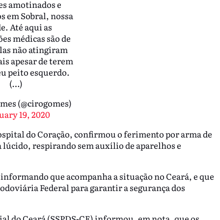
es amotinados e
s em Sobral, nossa
e. Até aqui as
es médicas são de
las não atingiram
ais apesar de terem
u peito esquerdo.
(…)
omes (@cirogomes)
uary 19, 2020
spital do Coração, confirmou o ferimento por arma de
á lúcido, respirando sem auxílio de aparelhos e
 informando que acompanha a situação no Ceará, e que
Rodoviária Federal para garantir a segurança dos
cial do Ceará (SSPDS-CE) informou, em nota, que os