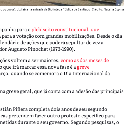
o os povos”, diz faixa na entrada da Biblioteca Pública de Santiago
|
Crédito: Natalia Espina
ampanha para o
plebiscito constitucional, que
ra para a votação com grandes mobilizações. Desde o dia
alendário de ações que poderá sepultar de vez a
dor Augusto Pinochet (1973-1990).
ações voltem a ser maiores,
como as dos meses de
 que irá marcar essa nova fase é a
greve
arço, quando se comemora o Dia Internacional da
a greve geral, que já conta com a adesão das principais
bastián Piñera completa dois anos de seu segundo
cas pretendem fazer outro protesto específico para
metidas durante o seu governo. Segundo pesquisas, o