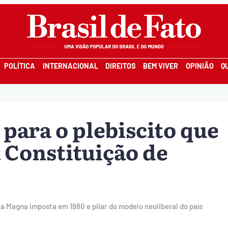
POLÍTICA
INTERNACIONAL
DIREITOS
BEM VIVER
OPINIÃO
Q
para o plebiscito que
 Constituição de
rta Magna imposta em 1980 e pilar do modelo neoliberal do país