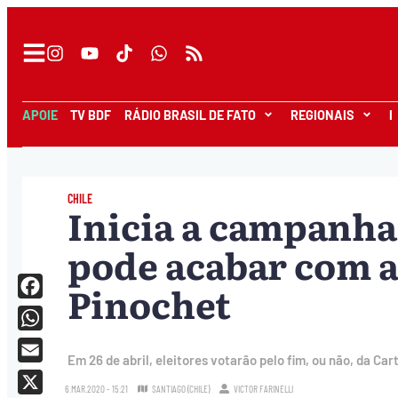
APOIE
TV BDF
RÁDIO BRASIL DE FATO
REGIONAIS
I
CHILE
Inicia a campanha 
pode acabar com a
Pinochet
Facebook
WhatsApp
Em 26 de abril, eleitores votarão pelo fim, ou não, da Ca
Email
6.MAR.2020 - 15:21
SANTIAGO (CHILE)
VICTOR FARINELLI