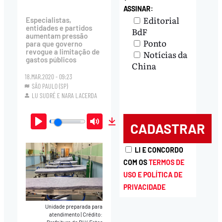
ASSINAR:
Editorial
Especialistas,
entidades e partidos
BdF
aumentam pressão
Ponto
para que governo
revogue a limitação de
Notícias da
gastos públicos
China
18.MAR.2020 - 09:23
SÃO PAULO (SP)
LU SUDRÉ
E
NARA LACERDA
Play
Mute
Download
LI E CONCORDO
COM OS
TERMOS DE
USO E POLÍTICA DE
PRIVACIDADE
Unidade preparada para
atendimento
|
Crédito: