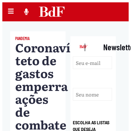
PANDEMIA
Coronavírus:
|
Newslett
teto de
gastos
emperra
ações
de
combate
ESCOLHA AS LISTAS
QUE DESEJA