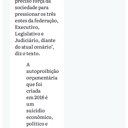
preciso força da
sociedade para
pressionar os três
entes da federação,
Executivo,
Legislativo e
Judiciário, diante
do atual cenário",
diz o texto.
A
autoproibição
orçamentária
que foi
criada
em 2016 é
um
suicídio
econômico,
político e