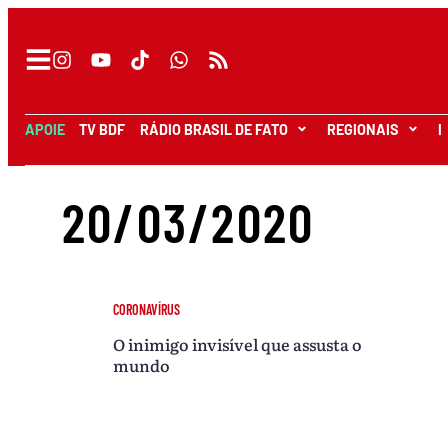
APOIE
TV BDF
RÁDIO BRASIL DE FATO
REGIONAIS
I
20/03/2020
CORONAVÍRUS
O inimigo invisível que assusta o
mundo