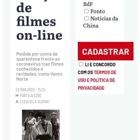
de
BdF
Ponto
filmes
Notícias da
China
on-line
Medida por conta da
quarentena frente ao
coronavírus traz filmes
LI E CONCORDO
conhecidos e
COM OS
TERMOS DE
raridades, como Vento
Norte
USO E POLÍTICA DE
PRIVACIDADE
20.MAR.2020 - 15:25
PORTO ALEGRE
EZEQUIELA SCAPINI