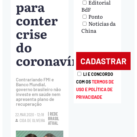
para
Editorial
BdF
conter
Ponto
Notícias da
crise
China
do
coronavírus
LI E CONCORDO
Contrariando FMI e
COM OS
TERMOS DE
Banco Mundial,
governo brasileiro não
USO E POLÍTICA DE
investe em saúde nem
PRIVACIDADE
apresenta plano de
recuperação
| REDE
22.MAR.2020 - 12:18
BRASIL
CIDA DE OLIVEIRA
ATUAL