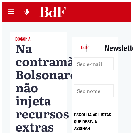
ECONOMIA
Na
|
Newslett
contramão,
Bolsonaro
não
injeta
recursos
ESCOLHA AS LISTAS
extras
QUE DESEJA
ASSINAR: