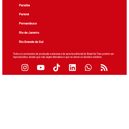
Paraíba
Paraná
Pernambuco
Rio de Janeiro
Rio Grande do Sul
Todos os conteúdos de produção exclusiva e de autoria editorial do Brasil de Fato podem ser
reproduzidos, desde que não sejam alterados e que se deem os devidos créditos.