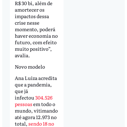
R$ 30 bi, além de
amortecer os
impactos dessa
crise nesse
momento, poderá
haver economia no
futuro, com efeito
muito positivo”,
avalia.
Novo modelo
Ana Luíza acredita
que a pandemia,
que já
infectou
304.526
pessoas
em todo o
mundo, vitimando
até agora 12.973 no
total,
sendo 18 no