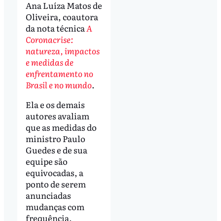
Ana Luíza Matos de
Oliveira, coautora
da nota técnica
A
Coronacrise:
natureza, impactos
e medidas de
enfrentamento no
Brasil e no mundo
.
Ela e os demais
autores avaliam
que as medidas do
ministro Paulo
Guedes e de sua
equipe são
equivocadas, a
ponto de serem
anunciadas
mudanças com
frequência.