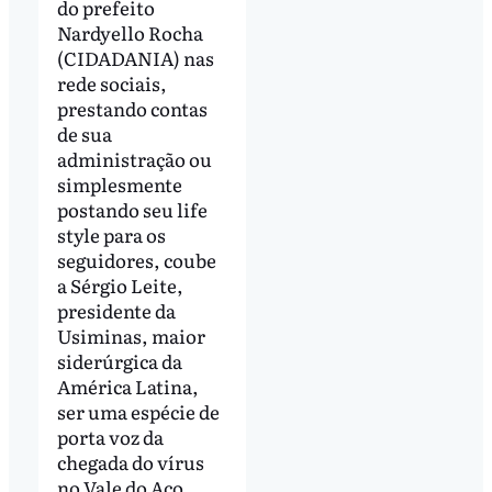
do prefeito
Nardyello Rocha
(CIDADANIA) nas
rede sociais,
prestando contas
de sua
administração ou
simplesmente
postando seu life
style para os
seguidores, coube
a Sérgio Leite,
presidente da
Usiminas­, maior
siderúrgica da
América Latina,
ser uma espécie de
porta voz da
chegada do vírus
no Vale do Aço.