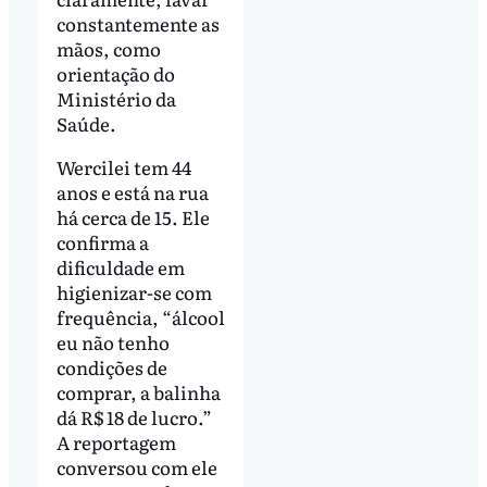
constantemente as
mãos, como
orientação do
Ministério da
Saúde.
Wercilei tem 44
anos e está na rua
há cerca de 15. Ele
confirma a
dificuldade em
higienizar-se com
frequência, “álcool
eu não tenho
condições de
comprar, a balinha
dá R$ 18 de lucro.”
A reportagem
conversou com ele