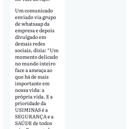
Um comunicado
enviado via grupo
de whatsaap da
empresa e depois
divulgado em
demais redes
sociais, dizia: “Um
momento delicado
no mundo inteiro
face a ameaça ao
que há de mais
importante em
nossa vida: a
própria vida. E a
prioridade da
USIMINAS é a
SEGURANÇA e a
SAÚDE de todos