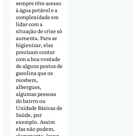
sempre têm acesso
à água potável e a
complexidade em
lidar com a
situação de crise só
aumenta. Para se
higienizar, elas
precisam contar
com a boa vontade
de alguns postos de
gasolina que os
recebem,
albergues,
algumas pessoas
do bairro ou
Unidade Básicas de
Saúde, por
exemplo. Assim
elas não podem,
claramente, lavar