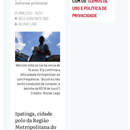
COM OS
TERMOS DE
sistema prisional
USO E POLÍTICA DE
24.MAR.2020 - 18:34
PRIVACIDADE
BELO HORIZONTE (MG)
NILMAR LAGE
Wercilei está na rua há cerca de
15 anos. Ele confirma a
dificuldade em higienizar-se
com frequência: “álcool eu não
tenho condições de comprar, a
balinha dá R$ 18 de lucro”
|
Crédito: Nilmar Lage
Ipatinga, cidade
polo da Região
Metropolitana do