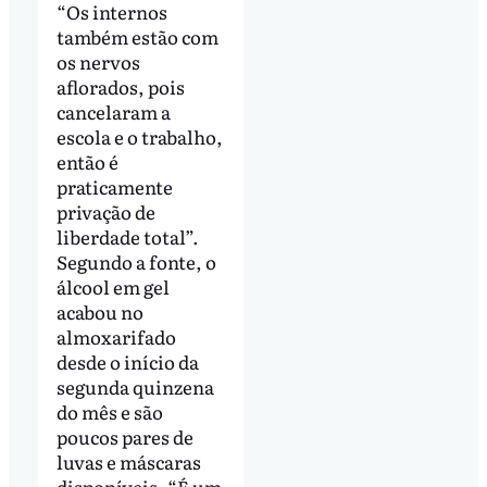
“Os internos
também estão com
os nervos
aflorados, pois
cancelaram a
escola e o trabalho,
então é
praticamente
privação de
liberdade total”.
Segundo a fonte, o
álcool em gel
acabou no
almoxarifado
desde o início da
segunda quinzena
do mês e são
poucos pares de
luvas e máscaras
disponíveis. “É um