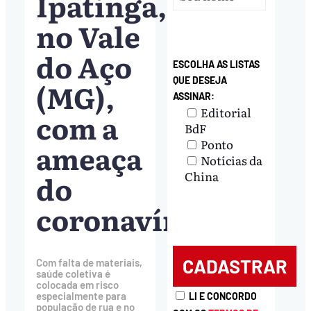
Ipatinga,
no Vale
do Aço
ESCOLHA AS LISTAS
QUE DESEJA
(MG),
ASSINAR:
Editorial
com a
BdF
Ponto
ameaça
Notícias da
do
China
coronavírus
Com falta de materiais,
saúde coletiva é
colocada em risco
especialmente para
LI E CONCORDO
população de rua e no