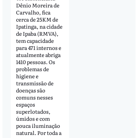
Dênio Moreira de
Carvalho, fica
cerca de 25KM de
Ipatinga, na cidade
de Ipaba (RMVA),
tem capacidade
para 471 internos e
atualmente abriga
1410 pessoas. Os
problemas de
higiene e
transmissão de
doenças são
comuns nesses
espaços
superlotados,
úmidos e com
pouca iluminação
natural. Por toda a