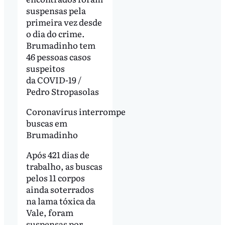
suspensas pela
primeira vez desde
o dia do crime.
Brumadinho tem
46 pessoas casos
suspeitos
da COVID-19 /
Pedro Stropasolas
Coronavírus interrompe
buscas em
Brumadinho
Após 421 dias de
trabalho, as buscas
pelos 11 corpos
ainda soterrados
na lama tóxica da
Vale, foram
suspensas por