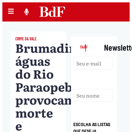
CRIME DA VALE
Brumadinho:
|
Newslett
águas
do Rio
Paraopeba
provocam
morte
e
ESCOLHA AS LISTAS
QUE DESEJA