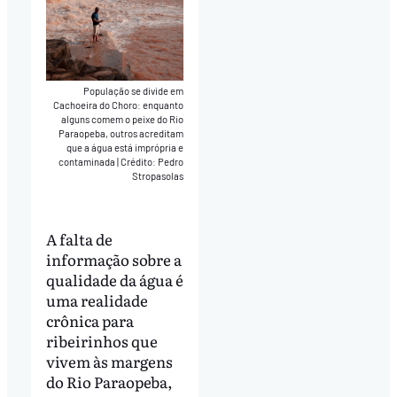
População se divide em
Cachoeira do Choro: enquanto
alguns comem o peixe do Rio
Paraopeba, outros acreditam
que a água está imprópria e
contaminada
|
Crédito: Pedro
Stropasolas
A falta de
informação sobre a
qualidade da água é
uma realidade
crônica para
ribeirinhos que
vivem às margens
do Rio Paraopeba,