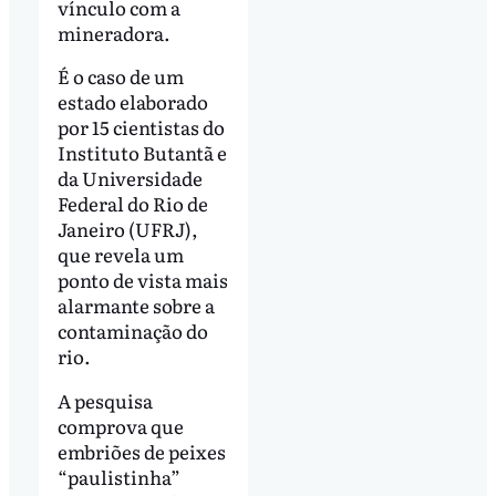
vínculo com a
mineradora.
É o caso de um
estado elaborado
por 15 cientistas do
Instituto Butantã e
da Universidade
Federal do Rio de
Janeiro (UFRJ),
que revela um
ponto de vista mais
alarmante sobre a
contaminação do
rio.
A pesquisa
comprova que
embriões de peixes
“paulistinha”