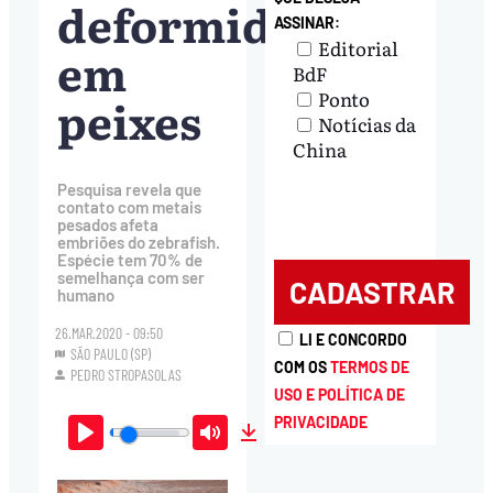
deformidades
ASSINAR:
Editorial
em
BdF
Ponto
peixes
Notícias da
China
Pesquisa revela que
contato com metais
pesados afeta
embriões do zebrafish.
Espécie tem 70% de
semelhança com ser
humano
26.MAR.2020 - 09:50
LI E CONCORDO
SÃO PAULO (SP)
COM OS
TERMOS DE
PEDRO STROPASOLAS
USO E POLÍTICA DE
PRIVACIDADE
Play
Mute
Download