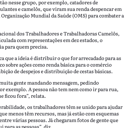
tão nesse grupo, por exemplo, catadores de
bulantes e camelôs, que viram sua renda despencar em
Organização Mundial da Saúde (OMS) para combater a
acional dos Trabalhadores e Trabalhadoras Camelôs,
ticulada com representações em dez estados, o
a para quem precisa.
 que a ideia é distribuir o que for arrecadado para as
co sobre ações como renda básica para o comércio
bição de despejos e distribuição de cestas básicas.
m muita gente mandando mensagem, pedindo
 exemplo. A pessoa não tem nem como ir para rua,
 ficou fora”, relata.
abilidade, os trabalhadores têm se unido para ajudar
os que menos têm recursos, mas já estão com esquemas
 entre várias pessoas. Já chegaram fotos de gente que
i para as pessoas”, diz.