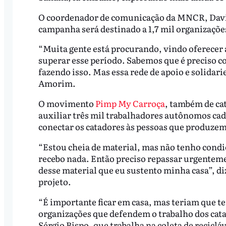
O coordenador de comunicação da MNCR, Davi
campanha será destinado a 1,7 mil organizações
“Muita gente está procurando, vindo oferecer aj
superar esse período. Sabemos que é preciso c
fazendo isso. Mas essa rede de apoio e solidar
Amorim.
O movimento
Pimp My Carroça
, também de ca
auxiliar três mil trabalhadores autônomos cada
conectar os catadores às pessoas que produzem 
“Estou cheia de material, mas não tenho condiç
recebo nada. Então preciso repassar urgenteme
desse material que eu sustento minha casa”, di
projeto.
“É importante ficar em casa, mas teriam que te
organizações que defendem o trabalho dos cata
Sérgio Bispo, que trabalha na coleta de reciclá