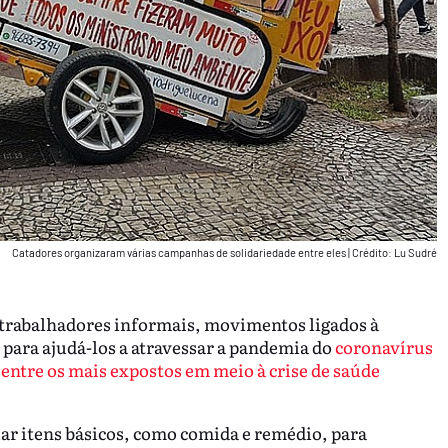
Catadores organizaram várias campanhas de solidariedade entre eles
|
Crédito: Lu Sudré
trabalhadores informais, movimentos ligados à
para ajudá-los a atravessar a pandemia do
coronavírus
o entre os mais expostos em meio à crise de saúde
ar itens básicos, como comida e remédio, para