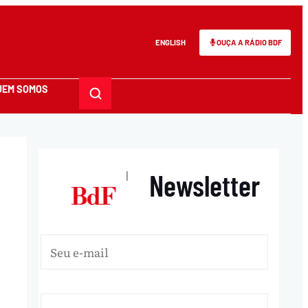
ENGLISH
OUÇA A RÁDIO BDF
UEM SOMOS
Newsletter
|