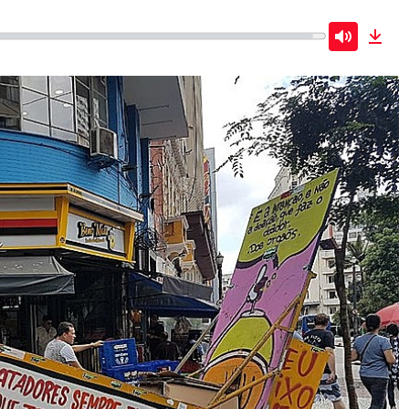
Mute
Dow