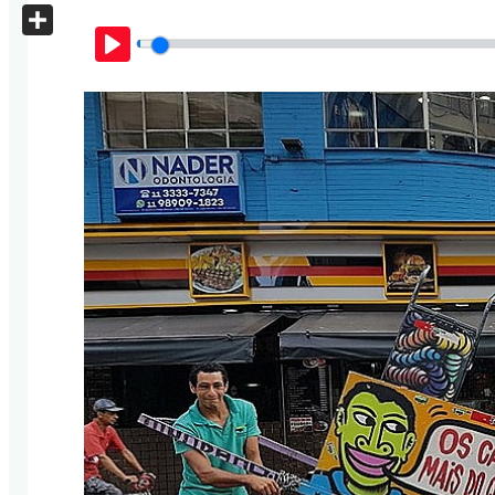
X
Share
Play