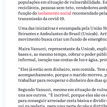
populações em situação de vulnerabilidade. Es
recicláveis, pessoas sem-teto, vendedores am
função do
isolamento social
recomendado pela 
transmissão da covid-19.
Uma das iniciativas é encampada pela União N
Feirantes e Ambulantes do Brasil (Unicab). Ar
movimento busca criar um fundo de emergênci
Maíra Vanucci, representante da Unicab, explica
bases e, ao mesmo tempo, cobrar o poder públi
informal, isenção nas contas de luz e água, proi
“Eles já estão sem dinheiro, sem comida. Te
acompanhamento, porque o marido morreu, por
trabalhar para recuperar o dinheiro dos dias que
Segundo Vanucci, mesmo em situação de vulner
uns aos outros. “É incrível, porque eles são 
para conseguir arrecadar cesta básica e dividir
vai na padaria, pega uma parte do pão e distribu