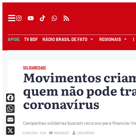
APOIE
TV BDF
RÁDIO BRASIL DE FATO
REGIONAIS
I
SOLIDARIEDADE
Movimentos criam
quem não pode tra
coronavírus
Facebook
WhatsApp
Campanhas solidárias buscam recursos para financiar it
Email
29.MAR.2020 - 14:26
BRASÍLIA (DF)
ERICK GIMENES