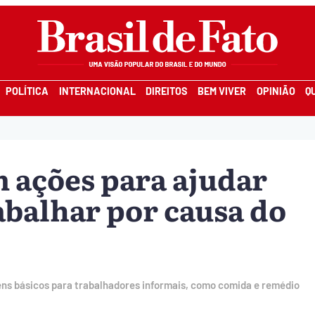
POLÍTICA
INTERNACIONAL
DIREITOS
BEM VIVER
OPINIÃO
Q
 ações para ajudar
balhar por causa do
ens básicos para trabalhadores informais, como comida e remédio