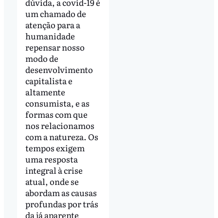
dúvida, a covid-19 é
um chamado de
atenção para a
humanidade
repensar nosso
modo de
desenvolvimento
capitalista e
altamente
consumista, e as
formas com que
nos relacionamos
com a natureza. Os
tempos exigem
uma resposta
integral à crise
atual, onde se
abordam as causas
profundas por trás
da já aparente