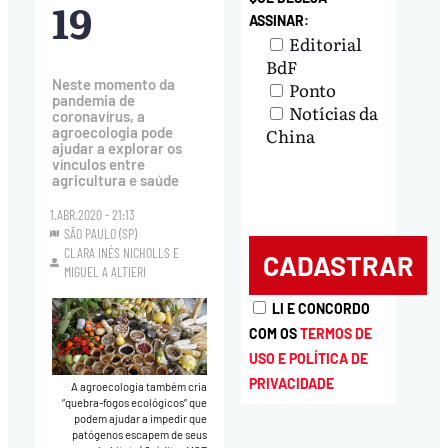
19
ASSINAR:
Editorial
BdF
Neste momento da
Ponto
pandemia de
Notícias da
coronavírus, a
China
agroecologia pode
ajudar a explorar os
vínculos entre
agricultura e saúde
1.ABR.2020 - 21:13
SÃO PAULO (SP)
CLARA INÉS NICHOLLS
E
MIGUEL A ALTIERI
LI E CONCORDO
COM OS
TERMOS DE
USO E POLÍTICA DE
PRIVACIDADE
A agroecologia também cria
“quebra-fogos ecológicos” que
podem ajudar a impedir que
patógenos escapem de seus