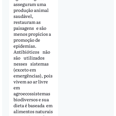
asseguram uma
produção animal
saudável,
restauram as
paisagens e são
menos propícios a
promoção de
epidemias.
Antibióticos não
são utilizados
nesses sistemas
(exceto em
emergências), pois
vivem ao ar livre
em
agroecossistemas
biodiversos e sua
dieta é baseada em
alimentos naturais