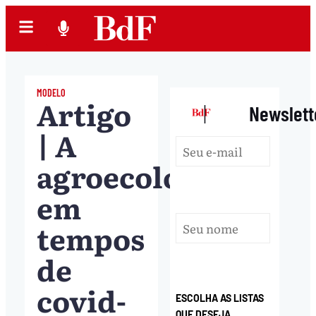
MODELO
Artigo
|
Newslett
| A
agroecologia
em
tempos
de
covid-
ESCOLHA AS LISTAS
QUE DESEJA