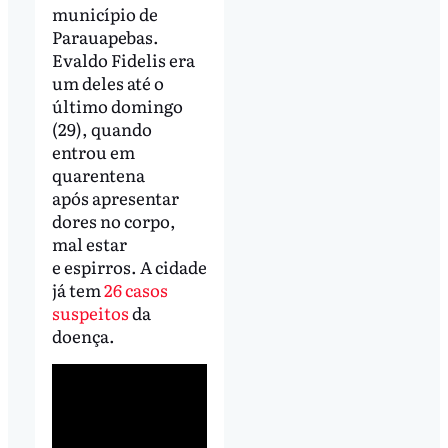
município de
Parauapebas.
Evaldo Fidelis era
um deles até o
último domingo
(29), quando
entrou em
quarentena
após apresentar
dores no corpo,
mal estar
e espirros. A cidade
já tem
26 casos
suspeitos
da
doença.