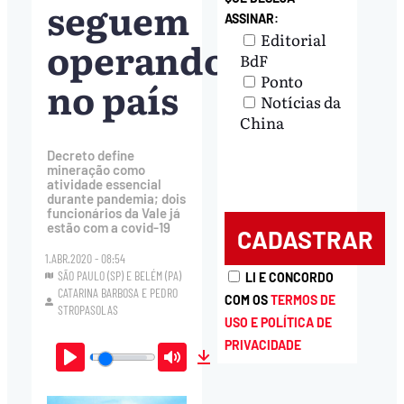
seguem
ASSINAR:
Editorial
operando
BdF
Ponto
no país
Notícias da
China
Decreto define
mineração como
atividade essencial
durante pandemia; dois
funcionários da Vale já
estão com a covid-19
1.ABR.2020 - 08:54
SÃO PAULO (SP) E BELÉM (PA)
LI E CONCORDO
CATARINA BARBOSA
E
PEDRO
COM OS
TERMOS DE
STROPASOLAS
USO E POLÍTICA DE
PRIVACIDADE
Play
Mute
Download