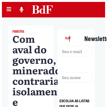
PANDEMIA
Com
|
Newslett
aval do
governo,
mineradoras
contrariam
isolamento
e
ESCOLHA AS LISTAS
QUE DESEJA