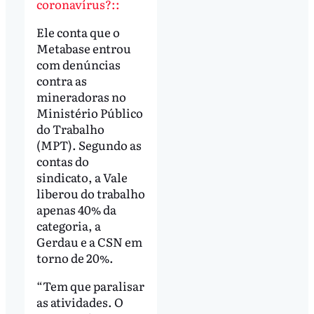
coronavírus?::
Ele conta que o
Metabase entrou
com denúncias
contra as
mineradoras no
Ministério Público
do Trabalho
(MPT). Segundo as
contas do
sindicato, a Vale
liberou do trabalho
apenas 40% da
categoria, a
Gerdau e a CSN em
torno de 20%.
“Tem que paralisar
as atividades. O