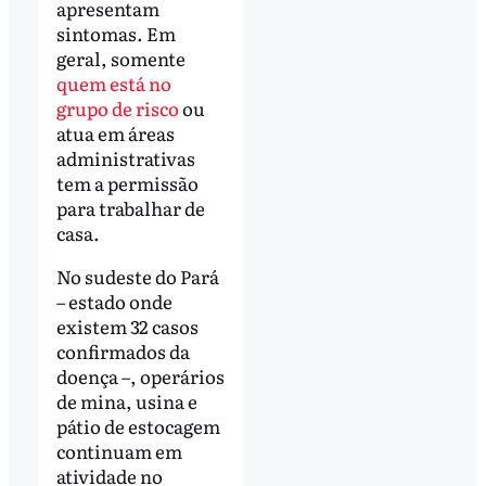
apresentam
sintomas. Em
geral, somente
quem está no
grupo de risco
ou
atua em áreas
administrativas
tem a permissão
para trabalhar de
casa.
No sudeste do Pará
– estado onde
existem 32 casos
confirmados da
doença –, operários
de mina, usina e
pátio de estocagem
continuam em
atividade no