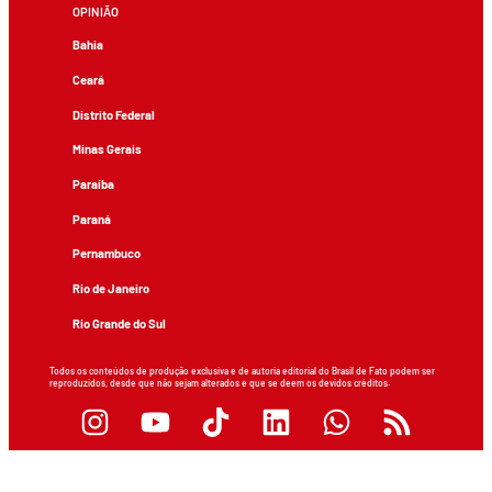
OPINIÃO
Bahia
Ceará
Distrito Federal
Minas Gerais
Paraíba
Paraná
Pernambuco
Rio de Janeiro
Rio Grande do Sul
Todos os conteúdos de produção exclusiva e de autoria editorial do Brasil de Fato podem ser
reproduzidos, desde que não sejam alterados e que se deem os devidos créditos.