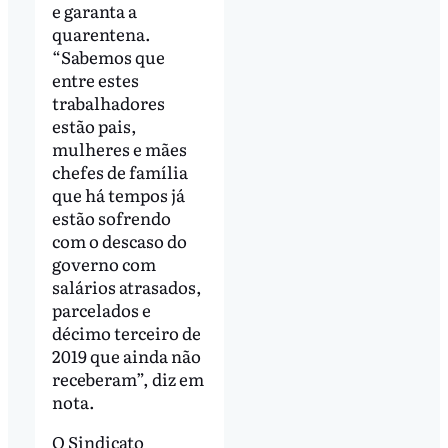
e garanta a
quarentena.
“Sabemos que
entre estes
trabalhadores
estão pais,
mulheres e mães
chefes de família
que há tempos já
estão sofrendo
com o descaso do
governo com
salários atrasados,
parcelados e
décimo terceiro de
2019 que ainda não
receberam”, diz em
nota.
O Sindicato