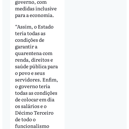
governo, com
medidas inclusive
para a economia.
“Assim, o Estado
teria todas as
condições de
garantir a
quarentena com
renda, direitos e
saúde pública para
o povo e seus
servidores. Enfim,
o governo teria
todas as condições
de colocar em dia
os salários e o
Décimo Terceiro
de todo o
funcionalismo