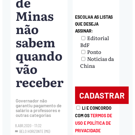
de
Minas
ESCOLHA AS LISTAS
não
QUE DESEJA
ASSINAR:
sabem
Editorial
BdF
quando
Ponto
Notícias da
vão
China
receber
Governador não
garantiu pagamento de
LI E CONCORDO
salário a professores e
outras categorias
COM OS
TERMOS DE
USO E POLÍTICA DE
8.ABR.2020 - 17:32
PRIVACIDADE
BELO HORIZONTE (MG)