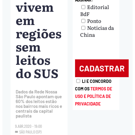
vivem
Editorial
BdF
em
Ponto
regiões
Notícias da
China
sem
leitos
do SUS
LI E CONCORDO
COM OS
TERMOS DE
Dados da Rede Nossa
USO E POLÍTICA DE
São Paulo apontam que
60% dos leitos estão
PRIVACIDADE
nos bairros mais ricos e
centrais da capital
paulista
9.ABR.2020 - 19:00
SÃO PAULO (SP)