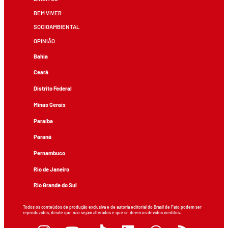
BEM VIVER
SOCIOAMBIENTAL
OPINIÃO
Bahia
Ceará
Distrito Federal
Minas Gerais
Paraíba
Paraná
Pernambuco
Rio de Janeiro
Rio Grande do Sul
Todos os conteúdos de produção exclusiva e de autoria editorial do Brasil de Fato podem ser
reproduzidos, desde que não sejam alterados e que se deem os devidos créditos.