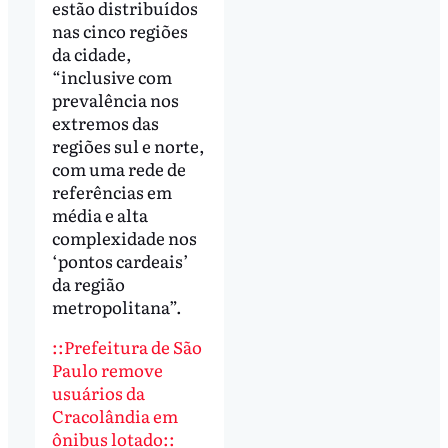
estão distribuídos
nas cinco regiões
da cidade,
“inclusive com
prevalência nos
extremos das
regiões sul e norte,
com uma rede de
referências em
média e alta
complexidade nos
‘pontos cardeais’
da região
metropolitana”.
::Prefeitura de São
Paulo remove
usuários da
Cracolândia em
ônibus lotado::