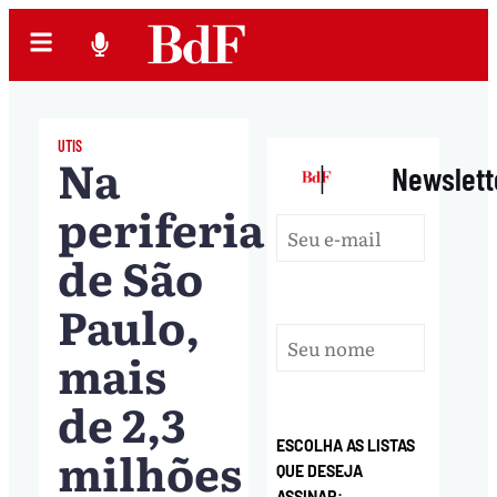
UTIS
Na
|
Newslett
periferia
de São
Paulo,
mais
de 2,3
ESCOLHA AS LISTAS
milhões
QUE DESEJA
ASSINAR: