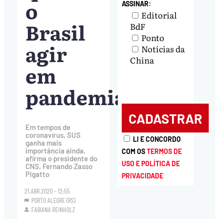
o
ASSINAR:
Editorial
Brasil
BdF
Ponto
agir
Notícias da
China
em
pandemia
Em tempos de
coronavírus, SUS
LI E CONCORDO
ganha mais
importância ainda,
COM OS
TERMOS DE
afirma o presidente do
USO E POLÍTICA DE
CNS, Fernando Zasso
Pigatto
PRIVACIDADE
21.ABR.2020 - 12:55
PORTO ALEGRE (RS)
FABIANA REINHOLZ