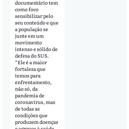
documentário tem
como foco
sensibilizar pelo
seu conteúdo e que
a população se
junte em um
movimento
intenso e sólido de
defesa do SUS.
“Ele é a maior
fortaleza que
temos para
enfrentamento,
não só, da
pandemia de
coronavírus, mas
de todas as
condições que
produzem doenças
e agravos à saúde