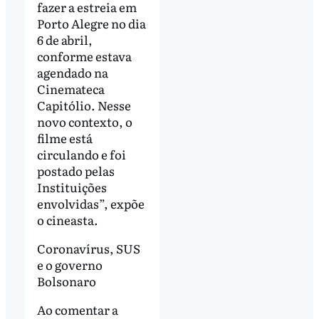
fazer a estreia em
Porto Alegre no dia
6 de abril,
conforme estava
agendado na
Cinemateca
Capitólio. Nesse
novo contexto, o
filme está
circulando e foi
postado pelas
Instituições
envolvidas”, expõe
o cineasta.
Coronavírus, SUS
e o governo
Bolsonaro
Ao comentar a