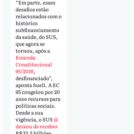
“Em parte, esses
desafios estão
relacionados com o
histórico
subfinanciamento
da saúde, do SUS,
que agora se
tornou, após a
Emenda
Constitucional
95/2016
,
desfinanciado”,
aponta Sueli. A EC
95 congelou por 20
anos recursos para
políticas sociais.
Desde a sua
vigência, o SUS
já
deixou de receber
R$ 22,5 bilhões,