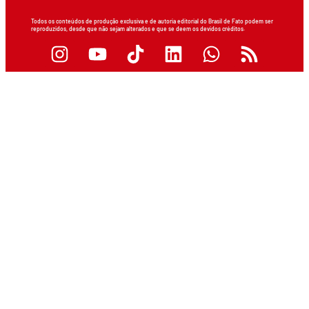
Todos os conteúdos de produção exclusiva e de autoria editorial do Brasil de Fato podem ser
reproduzidos, desde que não sejam alterados e que se deem os devidos créditos.