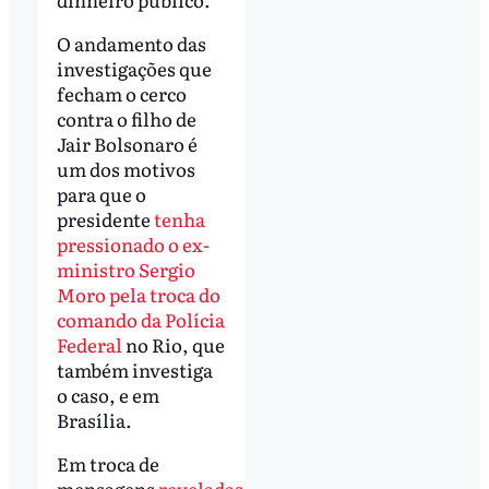
O andamento das
investigações que
fecham o cerco
contra o filho de
Jair Bolsonaro é
um dos motivos
para que o
presidente
tenha
pressionado o ex-
ministro Sergio
Moro pela troca do
comando da Polícia
Federal
no Rio, que
também investiga
o caso, e em
Brasília.
Em troca de
mensagens
reveladas