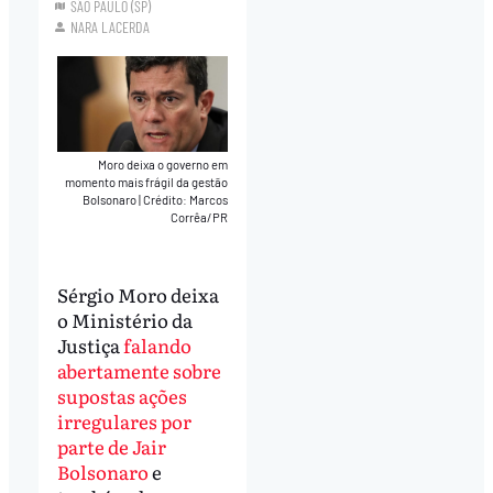
SÃO PAULO (SP)
NARA LACERDA
Moro deixa o governo em
momento mais frágil da gestão
Bolsonaro
|
Crédito: Marcos
Corrêa/PR
Sérgio Moro deixa
o Ministério da
Justiça
falando
abertamente sobre
supostas ações
irregulares por
parte de Jair
Bolsonaro
e