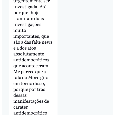
urgentemente ser
investigada. Até
porque, hoje
tramitam duas
investigações
muito
importantes, que
são a das fake news
e a dos atos
absolutamente
antidemocráticos
que aconteceram.
Me parece que a
fala do Moro gira
em torno disso,
porque por trás
dessas
manifestações de
caráter
antidemocrático