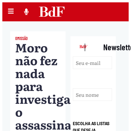
OMISSÃO
Moro
|
Newslett
não fez
nada
para
investigar
o
assassinato
ESCOLHA AS LISTAS
QUE DESEJA