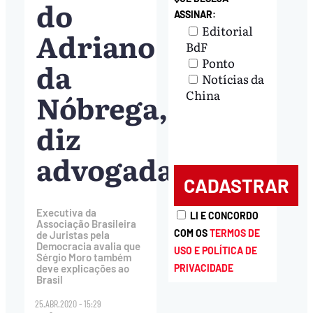
do
ASSINAR:
Editorial
Adriano
BdF
Ponto
da
Notícias da
Nóbrega,
China
diz
advogada
Executiva da
LI E CONCORDO
Associação Brasileira
COM OS
TERMOS DE
de Juristas pela
Democracia avalia que
USO E POLÍTICA DE
Sérgio Moro também
PRIVACIDADE
deve explicações ao
Brasil
25.ABR.2020 - 15:29