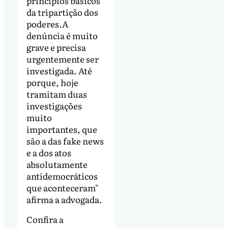
princípios básicos
da tripartição dos
poderes.A
denúncia é muito
grave e precisa
urgentemente ser
investigada. Até
porque, hoje
tramitam duas
investigações
muito
importantes, que
são a das fake news
e a dos atos
absolutamente
antidemocráticos
que aconteceram"
afirma a advogada.
Confira a