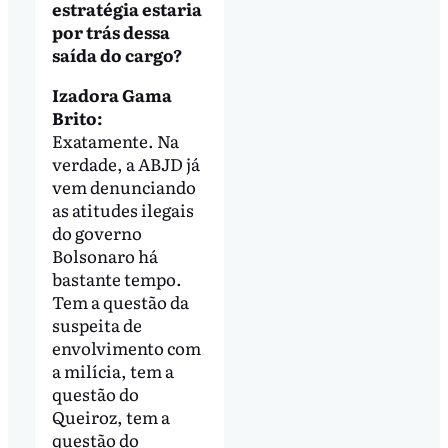
estratégia estaria
por trás dessa
saída do cargo?
Izadora Gama
Brito:
Exatamente. Na
verdade, a ABJD já
vem denunciando
as atitudes ilegais
do governo
Bolsonaro há
bastante tempo.
Tem a questão da
suspeita de
envolvimento com
a milícia, tem a
questão do
Queiroz, tem a
questão do