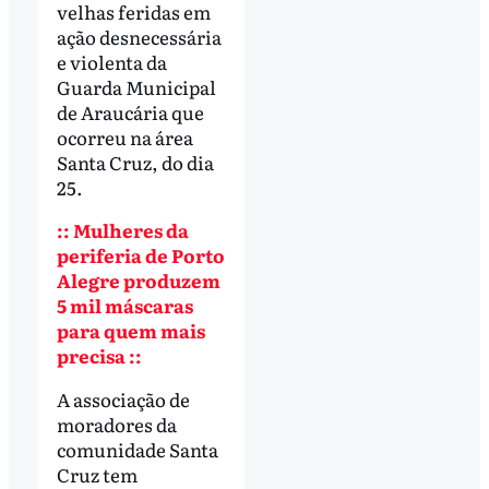
velhas feridas em
ação desnecessária
e violenta da
Guarda Municipal
de Araucária que
ocorreu na área
Santa Cruz, do dia
25.
:: Mulheres da
periferia de Porto
Alegre produzem
5 mil máscaras
para quem mais
precisa ::
A associação de
moradores da
comunidade Santa
Cruz tem