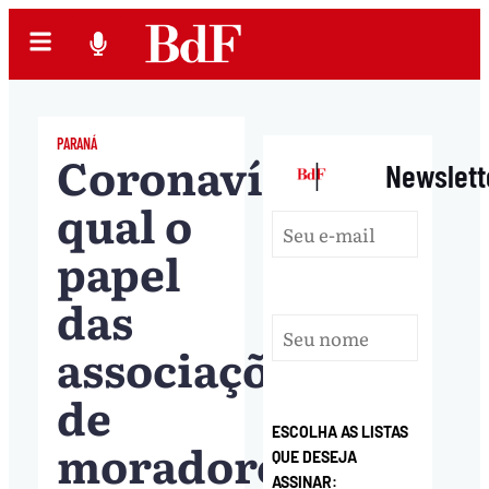
PARANÁ
Coronavírus:
|
Newslett
qual o
papel
das
associações
de
ESCOLHA AS LISTAS
moradores
QUE DESEJA
ASSINAR: