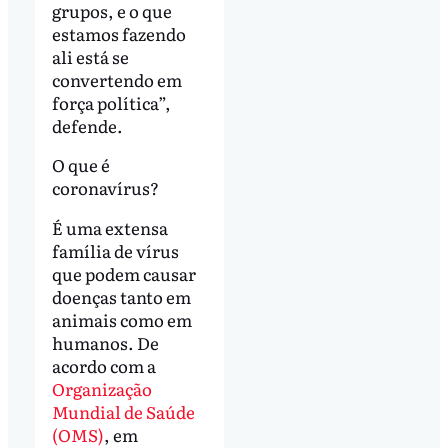
grupos, e o que
estamos fazendo
ali está se
convertendo em
força política”,
defende.
O que é
coronavírus?
É uma extensa
família de vírus
que podem causar
doenças tanto em
animais como em
humanos. De
acordo com a
Organização
Mundial de Saúde
(OMS)
, em