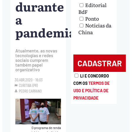
durante
Editorial
BdF
a
Ponto
Notícias da
pandemia?
China
Atualmente, as novas
tecnologias e redes
sociais cumprem
também papel
organizativo
LI E CONCORDO
30.ABR.2020 - 16:03
COM OS
TERMOS DE
CURITIBA (PR)
USO E POLÍTICA DE
PEDRO CARRANO
PRIVACIDADE
O programa de renda