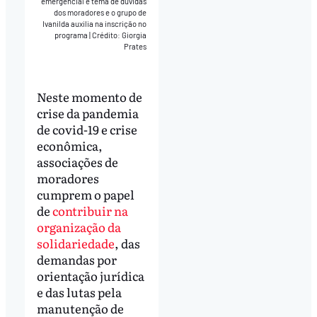
emergencial é tema de dúvidas
dos moradores e o grupo de
Ivanilda auxilia na inscrição no
programa
|
Crédito: Giorgia
Prates
Neste momento de
crise da pandemia
de covid-19 e crise
econômica,
associações de
moradores
cumprem o papel
de
contribuir na
organização da
solidariedade
, das
demandas por
orientação jurídica
e das lutas pela
manutenção de