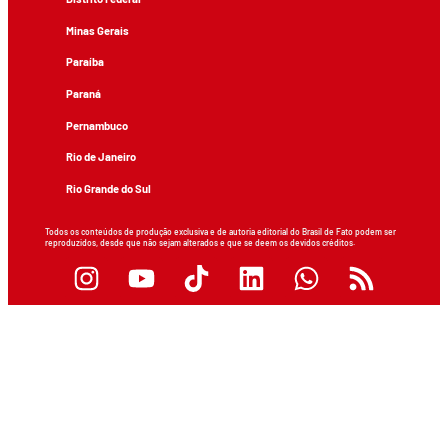
Minas Gerais
Paraíba
Paraná
Pernambuco
Rio de Janeiro
Rio Grande do Sul
Todos os conteúdos de produção exclusiva e de autoria editorial do Brasil de Fato podem ser
reproduzidos, desde que não sejam alterados e que se deem os devidos créditos.